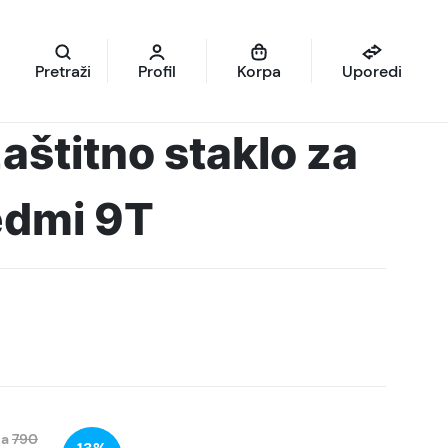
Pretraži
Profil
Korpa
Uporedi
aštitno staklo za
edmi 9T
na
790