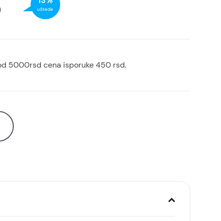
13%
D
uštede
od 5000rsd cena isporuke 450 rsd.