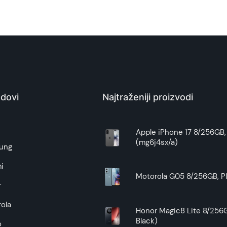
dovi
Najtraženiji proizvodi
e
Apple iPhone 17 8/256GB, 
(mg6j4sx/a)
ung
i
Motorola G05 8/256GB, Pl
r
ola
Honor Magic8 Lite 8/256G
Black)
o