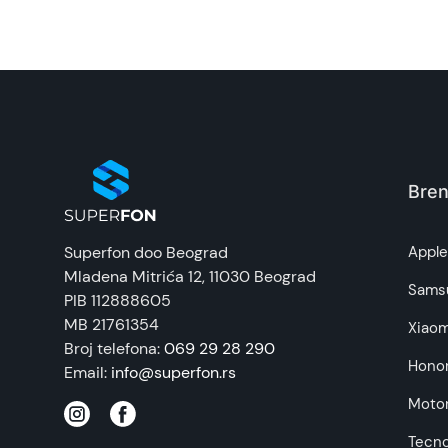
Bren
Superfon doo Beograd
Appl
Mladena Mitrića 12
, 11030 Beograd
Sams
PIB 112888605
MB 21761354
Xiaom
Broj telefona:
069 29 28 290
Hono
Email:
info@superfon.rs
Motor
Tecn