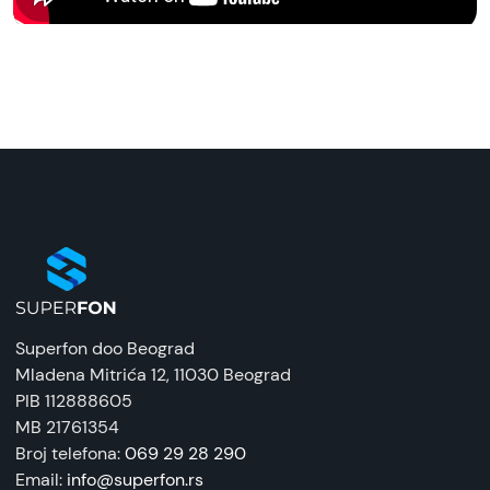
Kina
pokrivene, i pustite da se samo zalepi. Ukoliko
ostane vazduha, izbacite ga lagano sa plastičnim
Prava potrošača:
izbijačem koji je takođe u pakovanju.
Zagarantovana sva prava kupaca po osnovu
zakona o zaštiti potrošača. Detaljnije o ugovoru
Ovim načinom ste zaštitili vaš telefon od nekih
na daljinu, uslove reklamacije i povrata pročitajte
fizičkih oštećenja i grebanja.
-
ovde
Napomena:
Superfon doo se trudi da informacije i fotografije
artikala budu što tačnije i detaljnije ali ne može
da garantuje da su svi podaci apsolutno ispravni.
Superfon doo Beograd
Mladena Mitrića 12
, 11030 Beograd
PIB 112888605
MB 21761354
Broj telefona:
069 29 28 290
Email:
info@superfon.rs