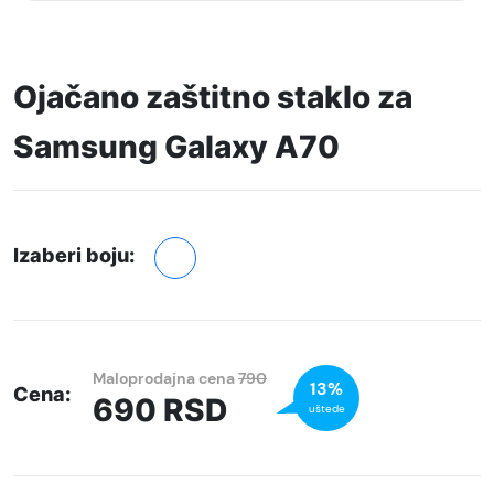
Ojačano zaštitno staklo za
Samsung Galaxy A70
Izaberi boju:
Maloprodajna cena
790
13%
Cena:
690
RSD
uštede