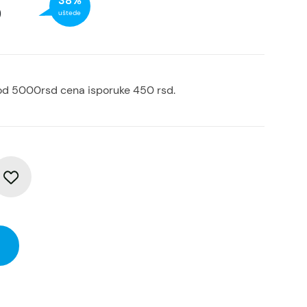
38%
D
uštede
od 5000rsd cena isporuke 450 rsd.