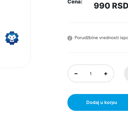
Cena:
990
RS
Porudžbine vrednosti isp
Dodaj u korpu