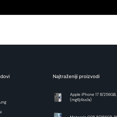
 od nekih fizičkih oštećenja i grebanja. Uvek je preporuka da
Superfon doo se trudi da informacije i fotografije artikala 
j
ili na
preklop
, to će sačuvati vaš uređaj mnogo bolje.
garantuje da su svi podaci apsolutno ispravni.
dovi
Najtraženiji proizvodi
e
Apple iPhone 17 8/256GB, 
(mg6j4sx/a)
ung
i