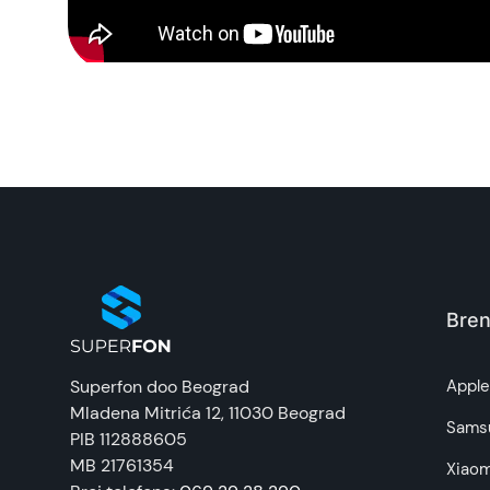
Ovim načinom ste
zaštitili ekran
na iPhone 15/16
Napomena:
pozadi. Bilo da se radi o
silikonskoj futroli
,
kožno
Bren
Superfon doo Beograd
Appl
Mladena Mitrića 12
, 11030 Beograd
Sams
PIB 112888605
MB 21761354
Xiaom