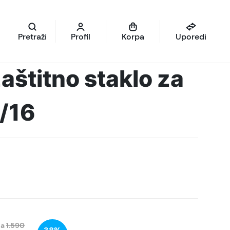
Pretraži
Profil
Korpa
Uporedi
aštitno staklo za
/16
na
1.590