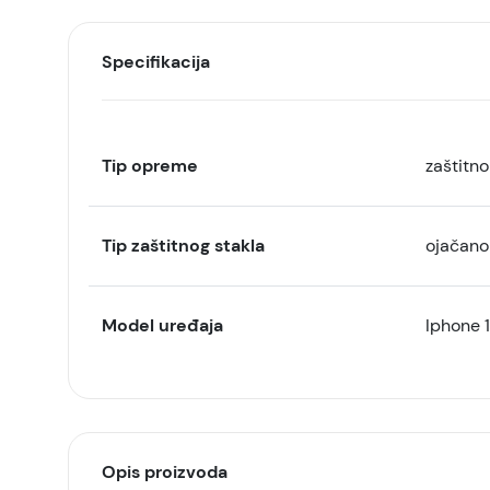
Specifikacija
Tip opreme
zaštitno
Tip zaštitnog stakla
ojačano
Model uređaja
Iphone 
Opis proizvoda