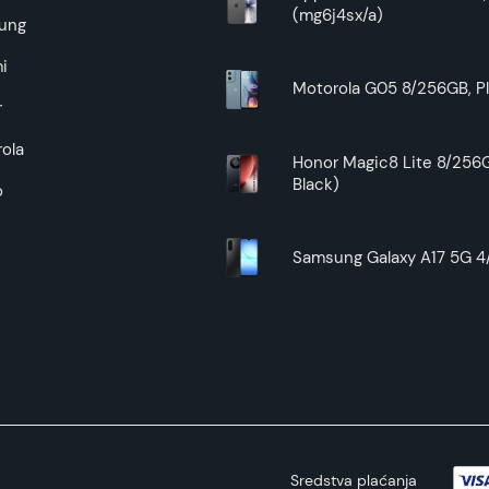
(mg6j4sx/a)
Superfon doo se trudi da informacije i fotografije artikala 
ung
garantuje da su svi podaci apsolutno ispravni.
i
Motorola G05 8/256GB, Pl
r
ola
Honor Magic8 Lite 8/256G
Black)
o
Samsung Galaxy A17 5G 4/
Sredstva plaćanja