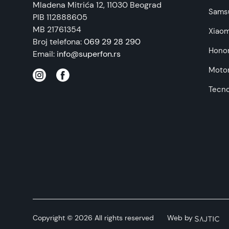
Mladena Mitrića 12
, 11030 Beograd
Napomena:
Sams
PIB 112888605
MB 21761354
Xiaom
Broj telefona:
069 29 28 290
Hono
Email:
info@superfon.rs
Motor
Tecn
Copyright © 2026 All rights reserved
Web by