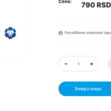
Cena:
790
RSD
Porudžbine vrednosti isp
Dodaj u korpu