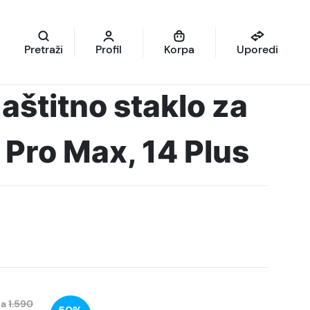
Pretraži
Profil
Korpa
Uporedi
aštitno staklo za
 Pro Max, 14 Plus
na
1.590