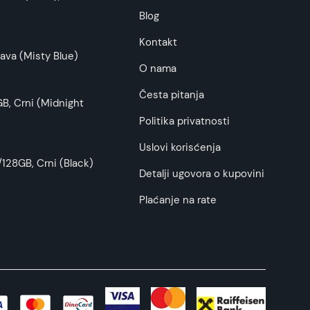
budu što tačnije i detaljnije ali ne može da
Blog
Kontakt
ava (Misty Blue)
O nama
Česta pitanja
B, Crni (Midnight
Politika privatnosti
Uslovi korisćenja
128GB, Crni (Black)
Detalji ugovora o kupovini
Plaćanje na rate