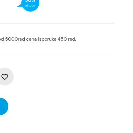
50%
uštede
od 5000rsd cena isporuke 450 rsd.