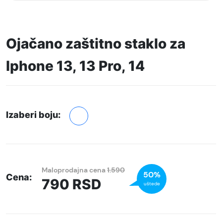
Ojačano zaštitno staklo za
Iphone 13, 13 Pro, 14
Izaberi boju:
Maloprodajna cena
1.590
50%
Cena:
790
RSD
uštede