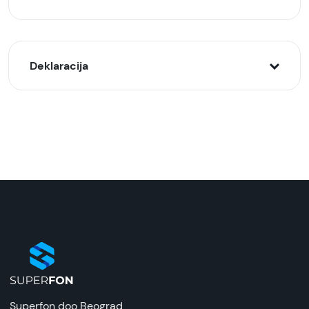
Deklaracija
Model:
Ojačano zaštitno staklo za Iphone 13, 13 Pro, 14
Naziv i vrsta robe:
Zaštitno staklo
Uvoznik:
Tehnomarket
EAN:
Zemlja porekla:
Kina
Superfon doo Beograd