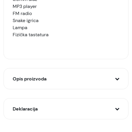
MP3 player
FM radio
Snake igrica
Lampa
Fizička tastatura
Opis proizvoda
Nokia 105 (2024), Crna
Deklaracija
(Charcoal)
Klasičan dizajn sa modernim dodacima
Model: