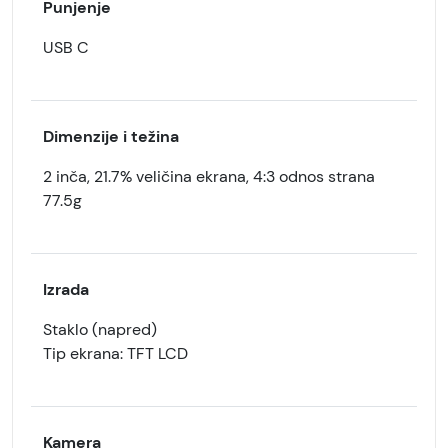
Punjenje
USB C
Dimenzije i težina
2 inča
, 21.7% veličina ekrana, 4:3 odnos strana
77.5g
Izrada
Staklo (napred)
Tip ekrana: TFT LCD
Kamera