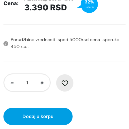
32%
Cena:
3.390
RSD
uštede
Porudžbine vrednosti ispod 5000rsd cena isporuke
450 rsd.
Dodaj u korpu