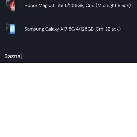
Honor Magic8 Lite 8/256GB, Crni (Midnight Black)
Samsung Galaxy A17 5G 4/128GB, Crni (Black)
Saznaj
Najbolji telefon za tebe
Blog
Kontakt
O nama
Česta pitanja
Politika privatnosti