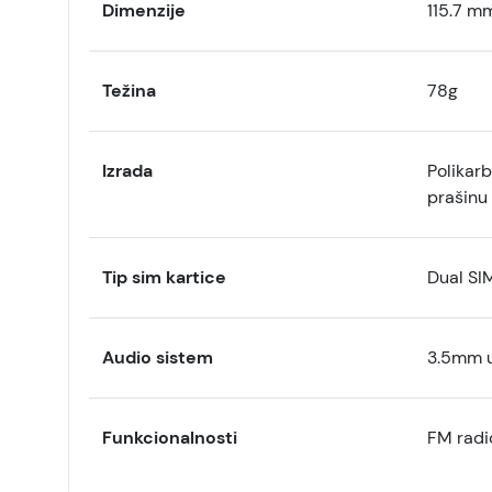
Dimenzije
115.7 m
Težina
78g
Izrada
Polikar
prašinu
Tip sim kartice
Dual SIM
Audio sistem
3.5mm u
Funkcionalnosti
FM radi