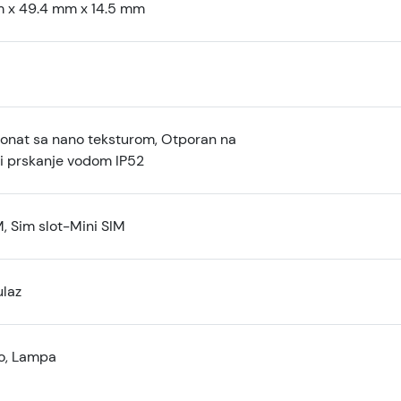
m x 49.4 mm x 14.5 mm
bonat sa nano teksturom, Otporan na
 i prskanje vodom IP52
, Sim slot-Mini SIM
laz
o, Lampa