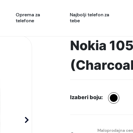
Oprema za
Najbolji telefon za
telefone
tebe
Nokia 105
(Charcoal
Izaberi boju:
Maloprodajna ce