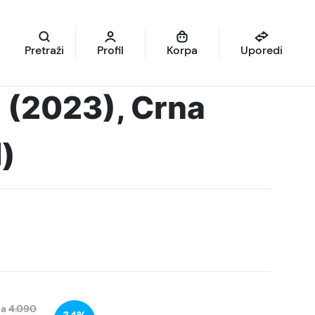
Pretraži
Profil
Korpa
Uporedi
 (2023), Crna
)
na
4.090