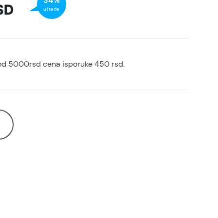
34%
SD
uštede
od 5000rsd cena isporuke 450 rsd.