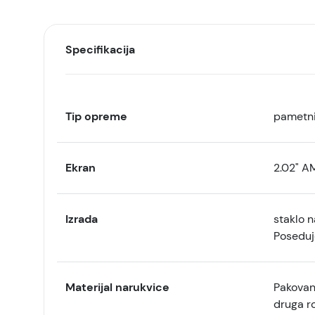
Specifikacija
Tip opreme
pametni
Ekran
2.02" 
Izrada
staklo n
Poseduje
Materijal narukvice
Pakovanj
druga r