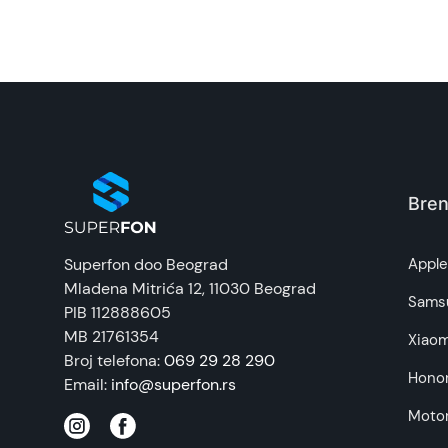
Naziv i vrsta robe:
Uvoznik:
EAN:
Zemlja porekla:
Bren
Prava potrošača:
Superfon doo Beograd
Appl
Mladena Mitrića 12
, 11030 Beograd
Napomena:
Sams
PIB 112888605
MB 21761354
Xiaom
Broj telefona:
069 29 28 290
Hono
Email:
info@superfon.rs
Motor