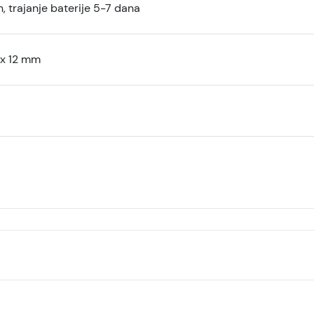
 trajanje baterije 5-7 dana
 x 12 mm
MOYE Kronos 4 pametni sat