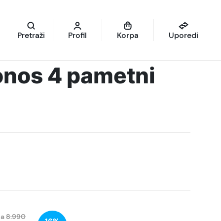
Pretraži
Profil
Korpa
Uporedi
nos 4 pametni
na
8.990