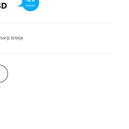
16%
SD
uštede
oriji Srbije