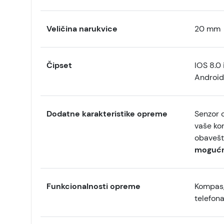
Veličina narukvice
20 mm
Čipset
IOS 8.0 
Android 
Dodatne karakteristike opreme
Senzor o
vaše kor
obavešt
mogućno
Funkcionalnosti opreme
Kompas,
telefona