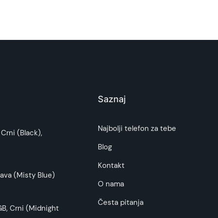
Saznaj
i potrošača. Detaljnije o ugovoru na daljinu,
Najbolji telefon za tebe
Crni (Black),
budu što tačnije i detaljnije ali ne može da
Blog
Kontakt
ava (Misty Blue)
O nama
Česta pitanja
B, Crni (Midnight