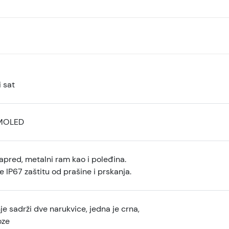
 sat
AMOLED
apred, metalni ram kao i poleđina.
 IP67 zaštitu od prašine i prskanja.
e sadrži dve narukvice, jedna je crna,
oze