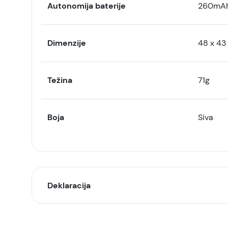
Autonomija baterije
260mAh,
Dimenzije
48 x 43
Težina
71g
Boja
Siva
Deklaracija
Model: