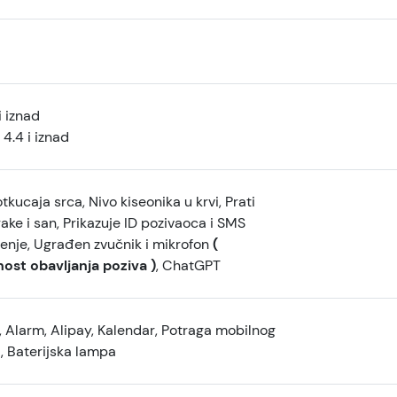
i iznad
4.4 i iznad
tkucaja srca, Nivo kiseonika u krvi, Prati
ake i san, Prikazuje ID pozivaoca i SMS
enje, Ugrađen zvučnik i mikrofon
(
st obavljanja poziva )
, ChatGPT
 Alarm, Alipay, Kalendar, Potraga mobilnog
, Baterijska lampa