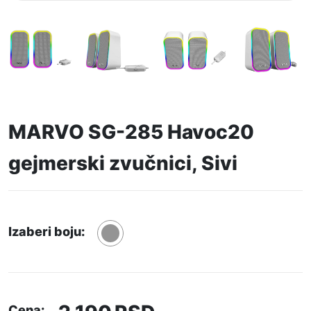
MARVO SG-285 Havoc20
gejmerski zvučnici, Sivi
Izaberi boju:
Cena: