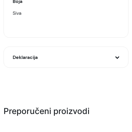
Boja
Siva
Deklaracija
Model:
MARVO SG-285 Havoc20 gejmerski zvučnici, Sivi
Naziv i vrsta robe:
Gejming oprema
Preporučeni proizvodi
Uvoznik:
GAMA GROUP DOO