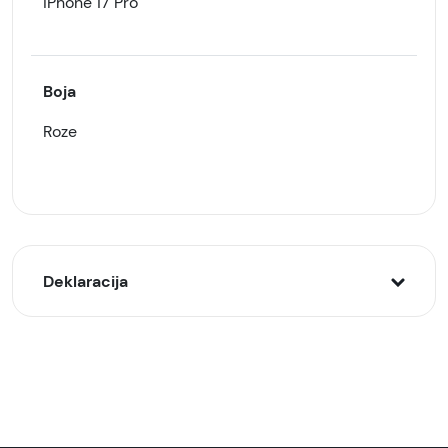
iPhone 17 Pro
Boja
Roze
Deklaracija
Model:
Lux silikonska futrola za bežično punjenje za
iPhone 17 Pro, Roze
Naziv i vrsta robe: