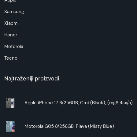
Apple
artikala budu što tačnije i detaljnije ali ne može
da garantuje da su svi podaci apsolutno ispravni.
Samsung
Xiaomi
Honor
Motorola
Tecno
Najtraženiji proizvodi
Apple iPhone 17 8/256GB, Crni (Black), (mg6j4sx/a)
Motorola G05 8/256GB, Plava (Misty Blue)