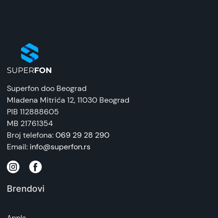
Zaštitna maska/futrola
Uvoznik:
Tehnomarket
EAN:
8676424204956
Superfon doo Beograd
Zemlja porekla:
Mladena Mitrića 12
, 11030 Beograd
Kina
PIB 112888605
MB 21761354
Prava potrošača:
Broj telefona:
069 29 28 290
Zagarantovana sva prava kupaca po osnovu
Email:
info@superfon.rs
zakona o zaštiti potrošača. Detaljnije o ugovoru
na daljinu, uslove reklamacije i povrata pročitajte
-
ovde
Brendovi
Napomena:
Superfon doo se trudi da informacije i fotografije