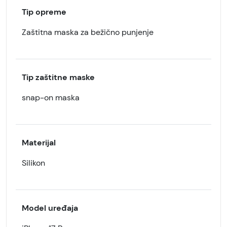
Tip opreme
Zaštitna maska za bežično punjenje
Tip zaštitne maske
snap-on maska
Materijal
Silikon
Model uređaja