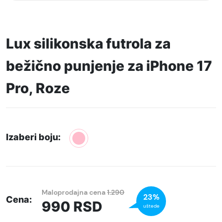
Lux silikonska futrola za
bežično punjenje za iPhone 17
Pro, Roze
Izaberi boju:
Maloprodajna cena
1.290
23%
Cena:
990
RSD
uštede