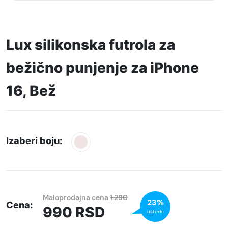
Lux silikonska futrola za
bežično punjenje za iPhone
16, Bež
Izaberi boju:
Maloprodajna cena
1.290
23%
Cena:
990
RSD
uštede