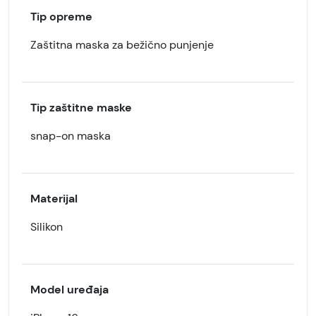
Tip opreme
Zaštitna maska za bežično punjenje
Tip zaštitne maske
snap-on maska
Materijal
Silikon
Model uređaja