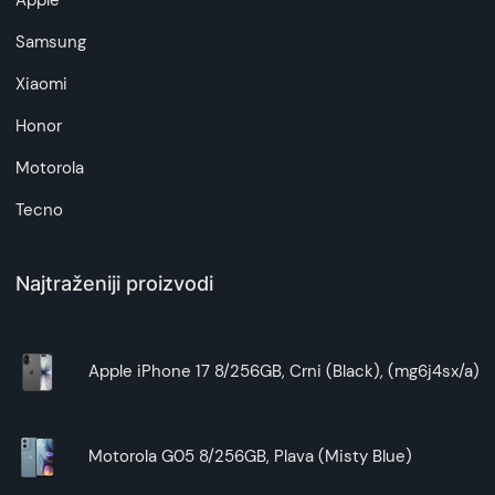
Apple
artikala budu što tačnije i detaljnije ali ne može
da garantuje da su svi podaci apsolutno ispravni.
Samsung
Xiaomi
Honor
Motorola
Tecno
Najtraženiji proizvodi
Apple iPhone 17 8/256GB, Crni (Black), (mg6j4sx/a)
Motorola G05 8/256GB, Plava (Misty Blue)