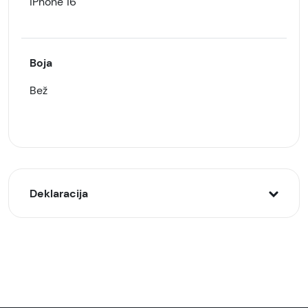
iPhone 16
Boja
Bež
Deklaracija
Model:
Lux silikonska futrola za bežično punjenje za
iPhone 16, Bež
Naziv i vrsta robe: