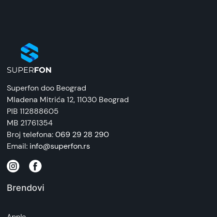
Zaštitna maska/futrola
Uvoznik:
Tehnomarket
EAN:
8676424203355
Superfon doo Beograd
Zemlja porekla:
Mladena Mitrića 12
, 11030 Beograd
Kina
PIB 112888605
MB 21761354
Prava potrošača:
Broj telefona:
069 29 28 290
Zagarantovana sva prava kupaca po osnovu
Email:
info@superfon.rs
zakona o zaštiti potrošača. Detaljnije o ugovoru
na daljinu, uslove reklamacije i povrata pročitajte
-
ovde
Brendovi
Napomena:
Superfon doo se trudi da informacije i fotografije