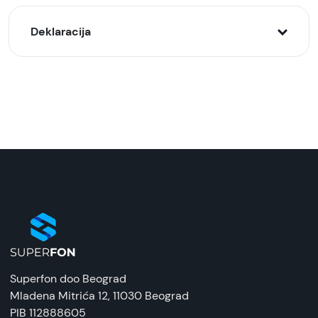
Deklaracija
Model:
Lenovo Tab M10 HD 10.1″ (2nd Gen) (X306F) Wi-
Fi 4/64GB Sivi (Iron Grey)
Naziv i vrsta robe:
Tablet
Uvoznik:
Comtrade,ALSO
EAN:
195042521368
Superfon doo Beograd
Zemlja porekla:
Mladena Mitrića 12
, 11030 Beograd
Kina
PIB 112888605