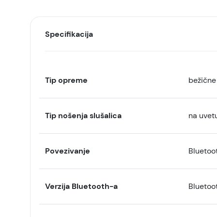
Specifikacija
Tip opreme
bežične 
Tip nošenja slušalica
na uvet
Povezivanje
Bluetoo
Verzija Bluetooth-a
Bluetoo