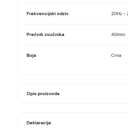
Frekvencijski odziv
20Hz - 
Prečnik zvučnika
40mm
Boja
Crna
Opis proizvoda
Konfulon bežične slušalic
Deklaracija