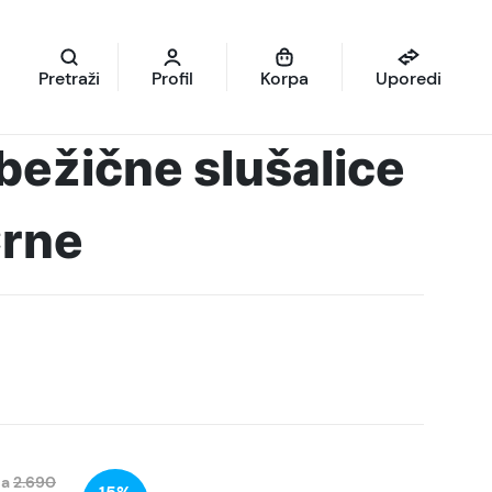
Pretraži
Profil
Korpa
Uporedi
bežične slušalice
rne
na
2.690