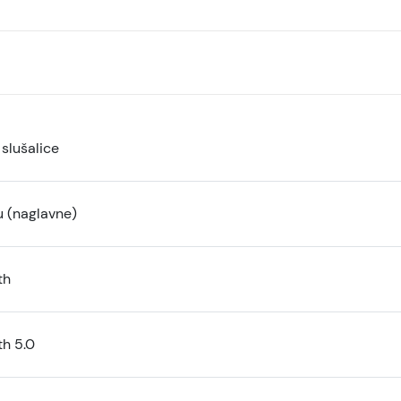
slušalice
u (naglavne)
th
th 5.0