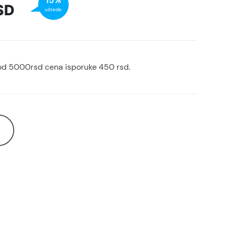
15%
SD
uštede
od 5000rsd cena isporuke 450 rsd.