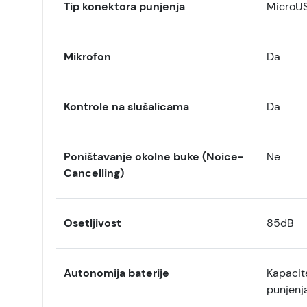
Tip konektora punjenja
MicroU
Mikrofon
Da
Kontrole na slušalicama
Da
Poništavanje okolne buke (Noice-
Ne
Cancelling)
Osetljivost
85dB
Autonomija baterije
Kapacit
punjenj