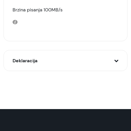
Brzina pisanja 100MB/s
Deklaracija
Model:
Kingston kartica microSDXC 64GB sa adapterom
Naziv i vrsta robe:
Memorijska kartica
Uvoznik:
KimTec, Comtrade