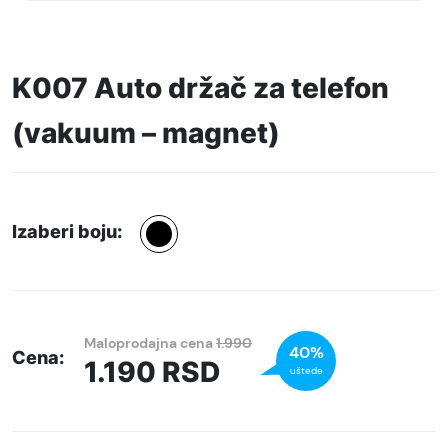
K007 Auto držač za telefon
(vakuum – magnet)
Izaberi boju:
Maloprodajna cena
1.990
40%
Cena:
1.190
RSD
uštede