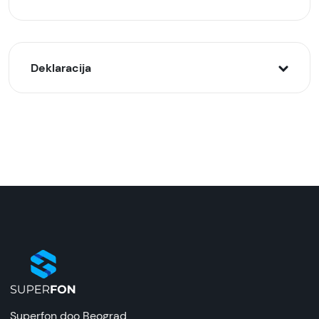
Deklaracija
Model:
K007 Auto držač za telefon (vakuum - magnet)
Naziv i vrsta robe:
Držač za telefon
Uvoznik:
Tehnomarket
EAN:
8676424205959
Zemlja porekla:
Superfon doo Beograd