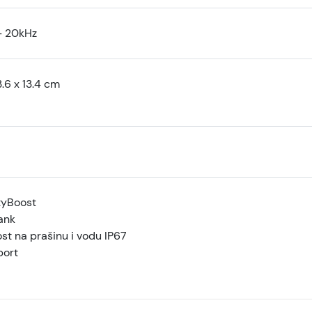
- 20kHz
3.6 x 13.4 cm
tyBoost
ank
st na prašinu i vodu IP67
ort