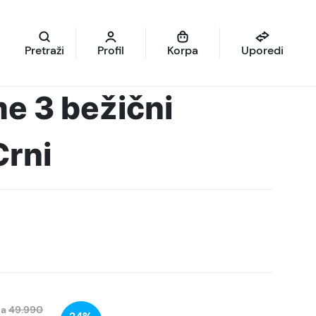
Pretraži
Profil
Korpa
Uporedi
e 3 bežični
Crni
na
49.990