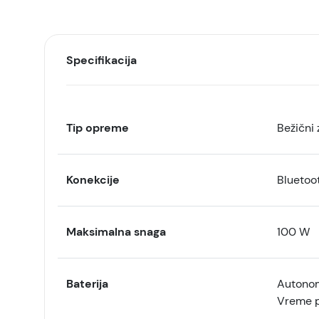
Specifikacija
Tip opreme
Bežični 
Konekcije
Bluetoot
Maksimalna snaga
100 W
Baterija
Autonomi
Vreme pu