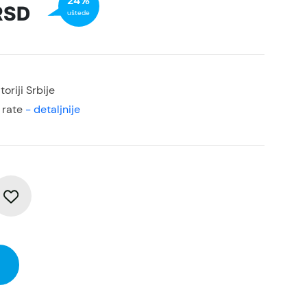
24%
RSD
uštede
oriji Srbije
 rate
- detaljnije