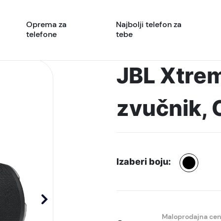
Oprema za
Najbolji telefon za
telefone
tebe
JBL Xtrem
zvučnik, 
Izaberi boju:
Maloprodajna ce