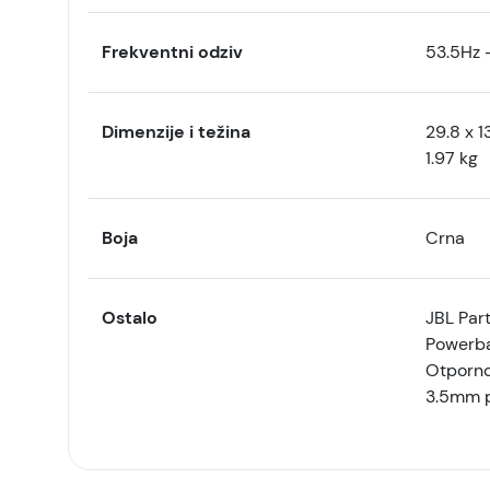
Frekventni odziv
53.5Hz 
Dimenzije i težina
29.8 x 1
1.97 kg
Boja
Crna
Ostalo
JBL Par
Powerb
Otporno
3.5mm p