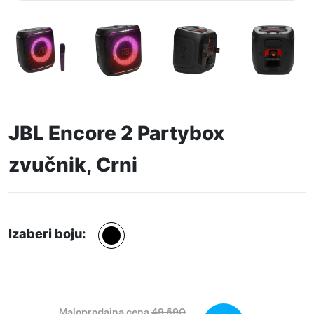
JBL Encore 2 Partybox
zvučnik, Crni
Izaberi boju:
Maloprodajna cena
49.590