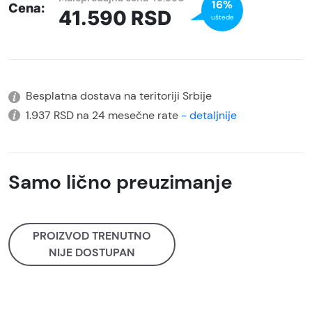
16%
Cena:
41.590
RSD
uštede
Besplatna dostava na teritoriji Srbije
1.937 RSD na 24 mesečne rate
- detaljnije
Samo lično preuzimanje
PROIZVOD TRENUTNO
NIJE DOSTUPAN