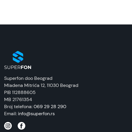
JBL Encore 2 Partybox zvučnik, Crni
Naziv i vrsta robe:
Bežični zvučnik
Uvoznik:
Mison
EAN:
1200130020216
Zemlja porekla:
Superfon doo Beograd
Kina
Mladena Mitrića 12
, 11030 Beograd
PIB 112888605
Prava potrošača:
MB 21761354
Zagarantovana sva prava kupaca po osnovu
Broj telefona:
069 29 28 290
zakona o zaštiti potrošača. Detaljnije o ugovoru
Email:
info@superfon.rs
na daljinu, uslove reklamacije i povrata pročitajte
-
ovde