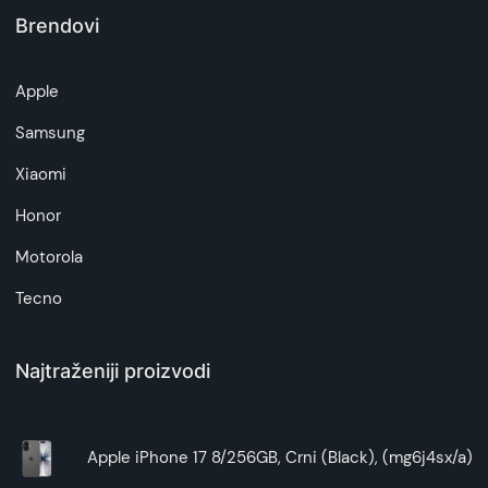
Brendovi
Napomena:
Superfon doo se trudi da informacije i fotografije
artikala budu što tačnije i detaljnije ali ne može
Apple
da garantuje da su svi podaci apsolutno ispravni.
Samsung
Xiaomi
Honor
Motorola
Tecno
Najtraženiji proizvodi
Apple iPhone 17 8/256GB, Crni (Black), (mg6j4sx/a)