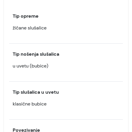
Tip opreme
žičane slušalice
Tip nošenja slušalica
u uvetu (bubice)
Tip slušalica u uvetu
klasične bubice
Povezivanje