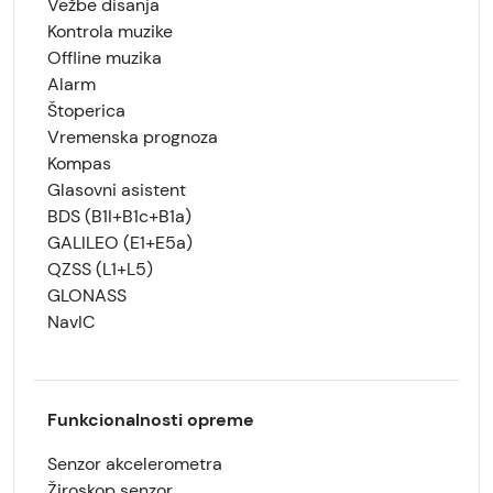
Vežbe disanja
Kontrola muzike
Offline muzika
Alarm
Štoperica
Vremenska prognoza
Kompas
Glasovni asistent
BDS (B1I+B1c+B1a)
GALILEO (E1+E5a)
QZSS (L1+L5)
GLONASS
NavIC
Funkcionalnosti opreme
Senzor akcelerometra
Žiroskop senzor