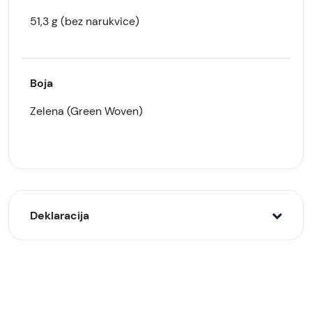
51,3 g (bez narukvice)
Boja
Zelena (Green Woven)
Deklaracija
Model:
Huawei Watch GT6 46mm pametni sat, Zeleni
(Green Woven)