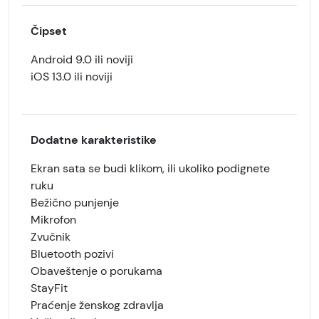
Čipset
Android 9.0 ili noviji
iOS 13.0 ili noviji
Dodatne karakteristike
Ekran sata se budi klikom, ili ukoliko podignete
ruku
Bežično punjenje
Mikrofon
Zvučnik
Bluetooth pozivi
Obaveštenje o porukama
StayFit
Praćenje ženskog zdravlja