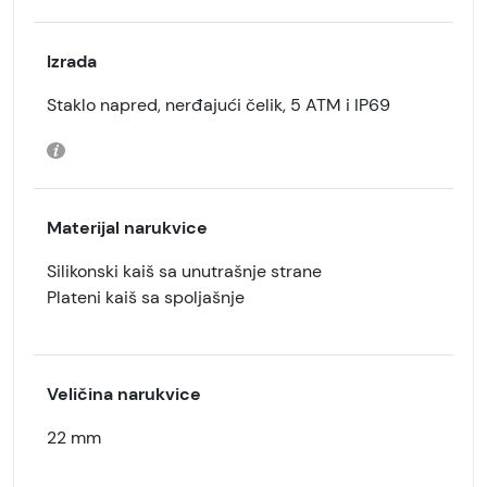
Izrada
Staklo napred, nerđajući čelik, 5 ATM i IP69
Materijal narukvice
Silikonski kaiš sa unutrašnje strane
Plateni kaiš sa spoljašnje
Veličina narukvice
22 mm