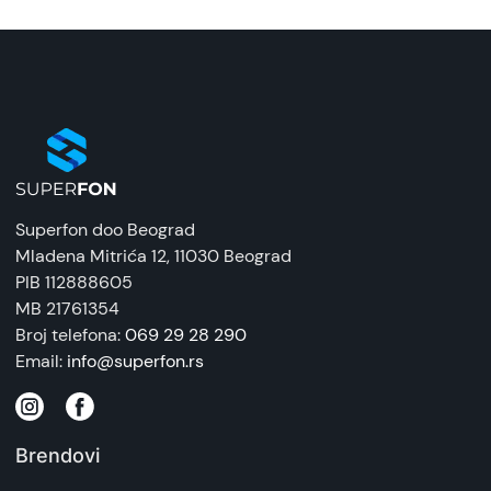
Naziv i vrsta robe:
Pametni sat
Uvoznik:
Mison
EAN:
6942103168178
Superfon doo Beograd
Zemlja porekla:
Mladena Mitrića 12
, 11030 Beograd
Kina
PIB 112888605
MB 21761354
Prava potrošača:
Broj telefona:
069 29 28 290
Zagarantovana sva prava kupaca po osnovu
Email:
info@superfon.rs
zakona o zaštiti potrošača. Detaljnije o ugovoru
na daljinu, uslove reklamacije i povrata pročitajte
-
ovde
Brendovi
Napomena: