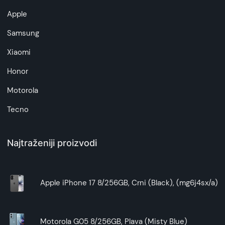
Superfon doo se trudi da informacije i fotografije
Apple
artikala budu što tačnije i detaljnije ali ne može
da garantuje da su svi podaci apsolutno ispravni.
Samsung
Xiaomi
Honor
Motorola
Tecno
Najtraženiji proizvodi
Apple iPhone 17 8/256GB, Crni (Black), (mg6j4sx/a)
Motorola G05 8/256GB, Plava (Misty Blue)