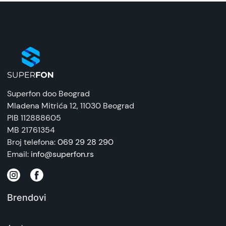
Naziv i vrsta robe:
Pametni sat
Uvoznik:
Mison
EAN:
6942103168239
Superfon doo Beograd
Zemlja porekla:
Mladena Mitrića 12
, 11030 Beograd
Kina
PIB 112888605
MB 21761354
Prava potrošača:
Broj telefona:
069 29 28 290
Zagarantovana sva prava kupaca po osnovu
Email:
info@superfon.rs
zakona o zaštiti potrošača. Detaljnije o ugovoru
na daljinu, uslove reklamacije i povrata pročitajte
-
ovde
Brendovi
Napomena:
Superfon doo se trudi da informacije i fotografije