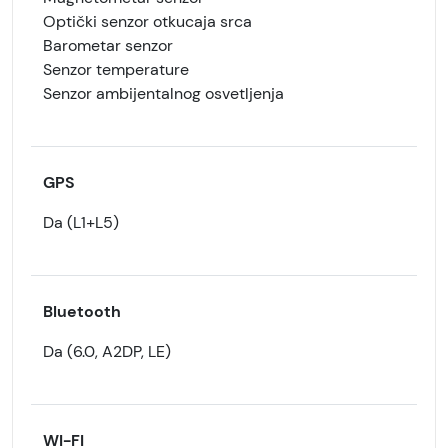
Optički senzor otkucaja srca
Barometar senzor
Senzor temperature
Senzor ambijentalnog osvetljenja
GPS
Da (L1+L5)
Bluetooth
Da (6.0, A2DP, LE)
WI-FI