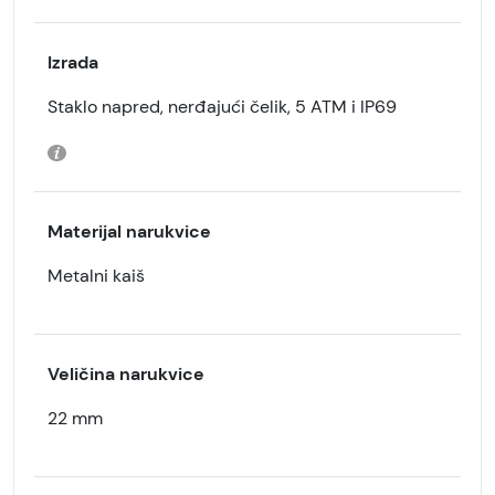
Izrada
Staklo napred, nerđajući čelik, 5 ATM i IP69
Materijal narukvice
Metalni kaiš
Veličina narukvice
22 mm