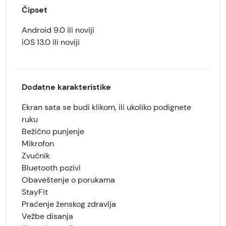
Čipset
Android 9.0 ili noviji
iOS 13.0 ili noviji
Dodatne karakteristike
Ekran sata se budi klikom, ili ukoliko podignete
ruku
Bežično punjenje
Mikrofon
Zvučnik
Bluetooth pozivi
Obaveštenje o porukama
StayFit
Praćenje ženskog zdravlja
Vežbe disanja