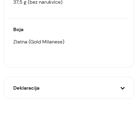
37,5 g (bez narukvice)
Boja
Zlatna (Gold Milanese)
Deklaracija
Model:
Huawei Watch GT6 41mm pametni sat, Zlatni
(Gold Milanese)