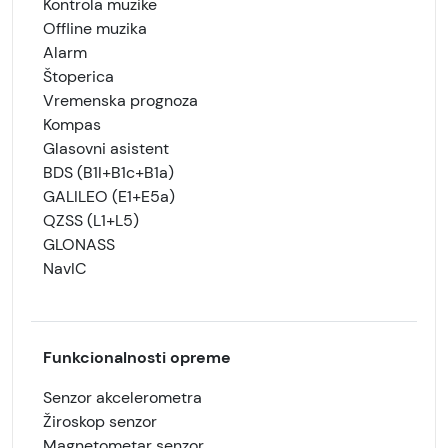
Kontrola muzike
Offline muzika
Alarm
Štoperica
Vremenska prognoza
Kompas
Glasovni asistent
BDS (B1I+B1c+B1a)
GALILEO (E1+E5a)
QZSS (L1+L5)
GLONASS
NavIC
Funkcionalnosti opreme
Senzor akcelerometra
Žiroskop senzor
Magnetometar senzor