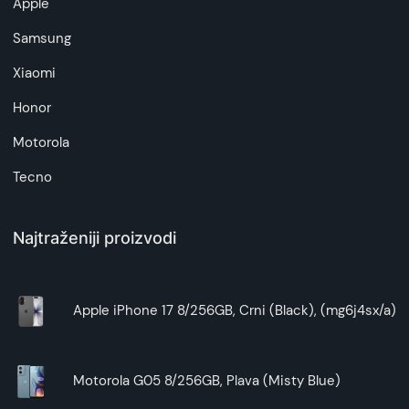
Apple
artikala budu što tačnije i detaljnije ali ne može
da garantuje da su svi podaci apsolutno ispravni.
Samsung
Xiaomi
Honor
Motorola
Tecno
Najtraženiji proizvodi
Apple iPhone 17 8/256GB, Crni (Black), (mg6j4sx/a)
Motorola G05 8/256GB, Plava (Misty Blue)