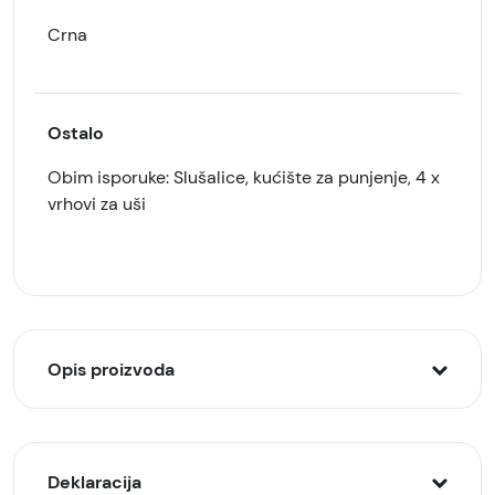
Crna
Ostalo
Obim isporuke: Slušalice, kućište za punjenje, 4 x
vrhovi za uši
Opis proizvoda
HUAWEI FreeBuds 7i
Deklaracija
bežične slušalice, Crne