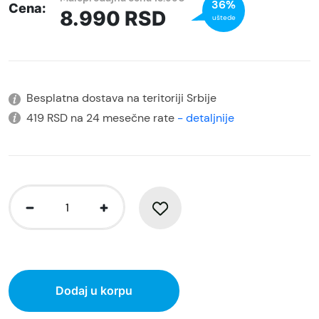
36%
Cena:
8.990
RSD
uštede
Besplatna dostava na teritoriji Srbije
419 RSD na 24 mesečne rate
- detaljnije
Dodaj u korpu