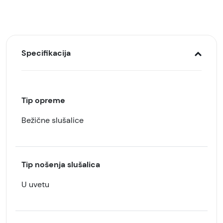
Specifikacija
Tip opreme
Bežične slušalice
Tip nošenja slušalica
U uvetu