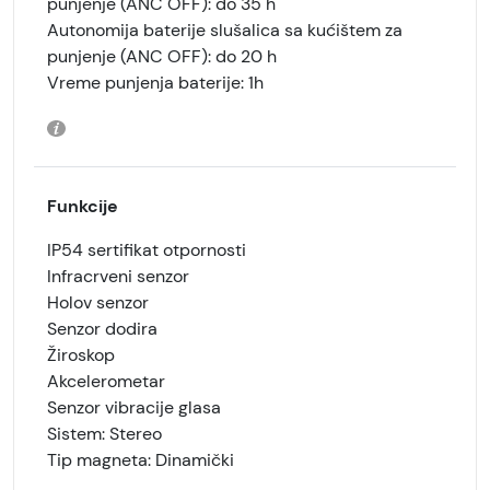
punjenje (ANC OFF): do 35 h
Autonomija baterije slušalica sa kućištem za
punjenje (ANC OFF): do 20 h
Vreme punjenja baterije: 1h
Funkcije
IP54 sertifikat otpornosti
Infracrveni senzor
Holov senzor
Senzor dodira
Žiroskop
Akcelerometar
Senzor vibracije glasa
Sistem: Stereo
Tip magneta: Dinamički