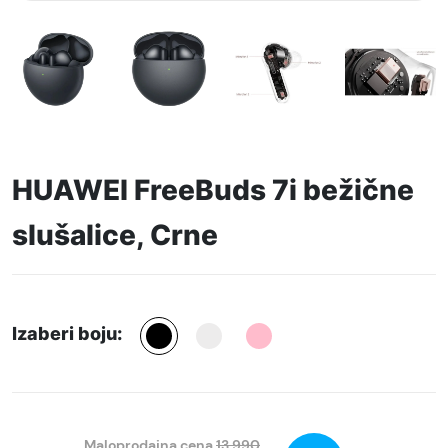
HUAWEI FreeBuds 7i bežične
slušalice, Crne
Izaberi boju:
Maloprodajna cena
13.990