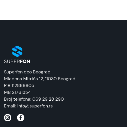
Zemlja porekla:
Kina
Prava potrošača:
Zagarantovana sva prava kupaca po osnovu
zakona o zaštiti potrošača. Detaljnije o ugovoru
na daljinu, uslove reklamacije i povrata pročitajte
-
ovde
Napomena:
Superfon doo Beograd
Superfon doo se trudi da informacije i fotografije
Mladena Mitrića 12
, 11030 Beograd
artikala budu što tačnije i detaljnije ali ne može
PIB 112888605
da garantuje da su svi podaci apsolutno ispravni.
MB 21761354
Broj telefona:
069 29 28 290
Email:
info@superfon.rs