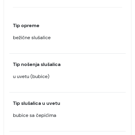
Tip opreme
bežične slušalice
Tip nošenja slušalica
u uvetu (bubice)
Tip slušalica u uvetu
bubice sa čepićima