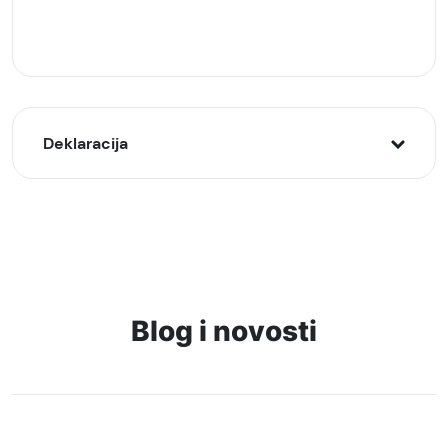
Deklaracija
Model:
Huawei Freebuds 5i bežične slušalice Plave
Naziv i vrsta robe:
Bežične slušalice
Blog i novosti
Uvoznik:
Roaming, Mison
EAN:
6941487282586