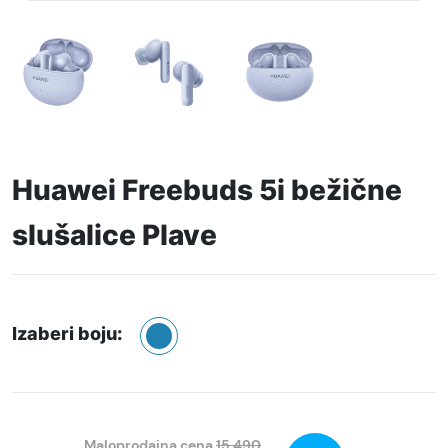
Huawei Freebuds 5i bežične
slušalice Plave
Izaberi boju:
Maloprodajna cena
15.490