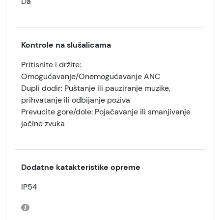
Da
Kontrole na slušalicama
Pritisnite i držite:
Omogućavanje/Onemogućavanje ANC
Dupli dodir: Puštanje ili pauziranje muzike,
prihvatanje ili odbijanje poziva
Prevucite gore/dole: Pojačavanje ili smanjivanje
jačine zvuka
Dodatne katakteristike opreme
IP54