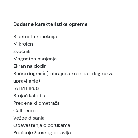
Dodatne karakteristike opreme
Bluetooth konekcija
Mikrofon
Zvučnik
Magnetno punjenje
Ekran na dodir
Bočni dugmići (rotirajuća krunica i dugme za
upravljanje)
1ATM i IP68
Brojač kalorija
Pređena kilometraža
Call record
Vežbe disanja
Obaveštenja o porukama
Praćenje ženskog zdravlja