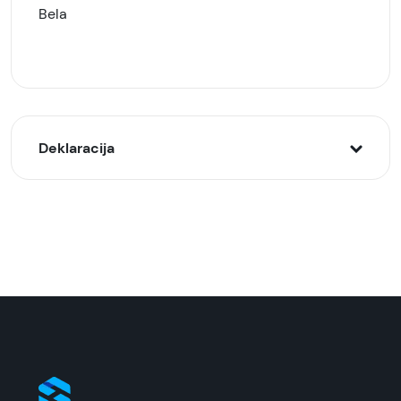
Bela
Deklaracija
Model:
Honor Watch Choice 2i pametni sat, Beli
Naziv i vrsta robe:
Pametni sat
Uvoznik:
Comtrade
EAN: