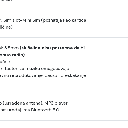
, Sim slot-Mini Sim (poznatija kao kartica
ičine)
čak 3.5mm
(slušalice nisu potrebne da bi
enuo radio)
vučnik
i tasteri za muziku omogućavaju
avno reprodukovanje, pauzu i preskakanje
o (ugrađena antena), MP3 player
a: uređaj ima Bluetooth 5.0