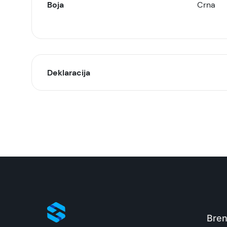
Boja
Crna
Deklaracija
Model:
Naziv i vrsta robe:
Uvoznik:
EAN:
Zemlja porekla:
Bren