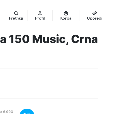
Pretraži
Profil
Korpa
Uporedi
a 150 Music, Crna
na
6.990