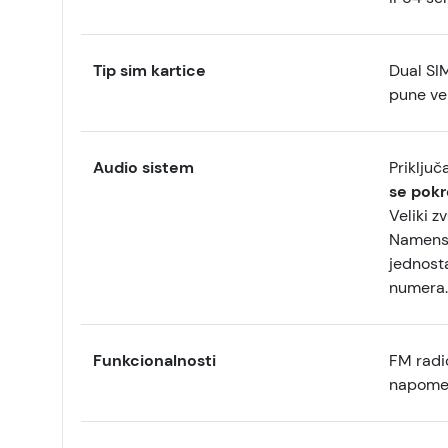
Tip sim kartice
Dual SIM
pune vel
Audio sistem
Priklju
se pokr
Veliki z
Namensk
jednost
numera.
Funkcionalnosti
FM radi
napomen