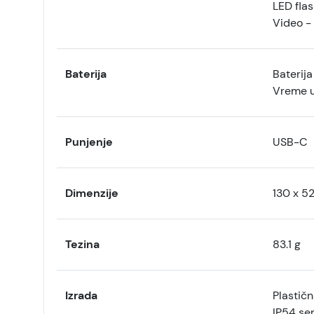
LED fla
Video -
Baterija
Baterij
Vreme u
Punjenje
USB-C
Dimenzije
130 x 5
Tezina
83.1 g
Izrada
Plastičn
IP54 ser