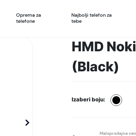
Oprema za
Najbolji telefon za
telefone
tebe
HMD Noki
(Black)
Izaberi boju:
Maloprodajna ce