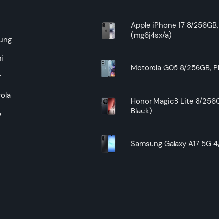
Zagarantovana sva prava kupaca po osnovu zakona o zaštit
uslove reklamacije i povrata pročitajte -
ovde
e
Apple iPhone 17 8/256GB, 
(mg6j4sx/a)
Superfon doo se trudi da informacije i fotografije artikala 
ung
garantuje da su svi podaci apsolutno ispravni.
i
Motorola G05 8/256GB, Pl
r
ola
Honor Magic8 Lite 8/256G
Black)
o
Samsung Galaxy A17 5G 4/