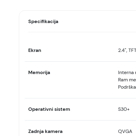
Specifikacija
Ekran
2.4", TF
Memorija
Interna
Ram me
Podrška
Operativni sistem
S30+
Zadnja kamera
QVGA