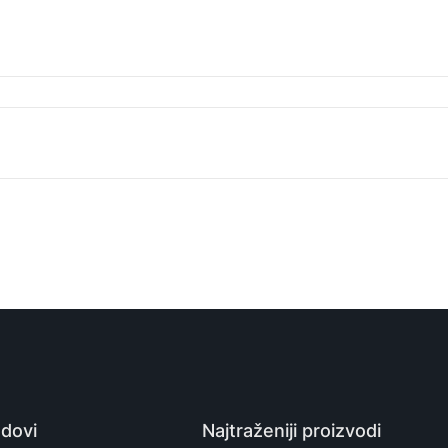
HMD Nokia 150 Music, Crna (Black)
Mobilni telefoni
ALSO, Comtrade
6438409101129
Kina
dovi
Najtraženiji proizvodi