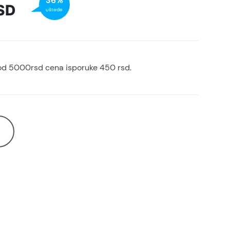
36%
SD
uštede
od 5000rsd cena isporuke 450 rsd.