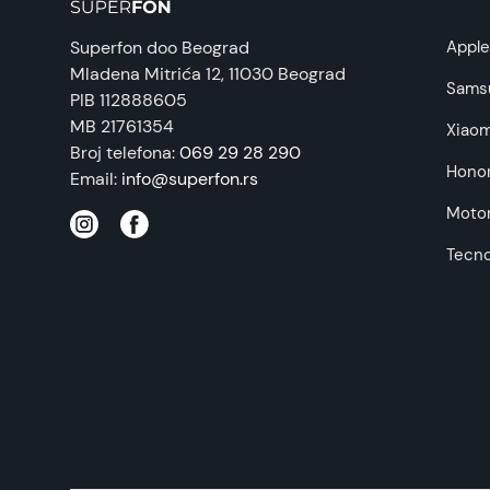
Prava potrošača:
Superfon doo Beograd
Appl
Mladena Mitrića 12
, 11030 Beograd
Napomena:
Sams
PIB 112888605
MB 21761354
Xiaom
Broj telefona:
069 29 28 290
Hono
Email:
info@superfon.rs
Motor
Tecn