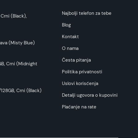
i potrošača. Detaljnije o ugovoru na daljinu,
Najbolji telefon za tebe
Crni (Black),
budu što tačnije i detaljnije ali ne može da
Blog
Kontakt
ava (Misty Blue)
O nama
Česta pitanja
B, Crni (Midnight
Politika privatnosti
Uslovi korisćenja
128GB, Crni (Black)
Detalji ugovora o kupovini
Plaćanje na rate