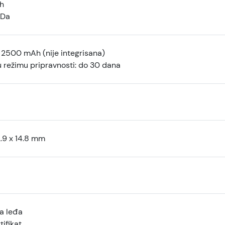
sh
 Da
a 2500 mAh (nije integrisana)
 režimu pripravnosti: do 30 dana
2.9 x 14.8 mm
a leđa
tifikat