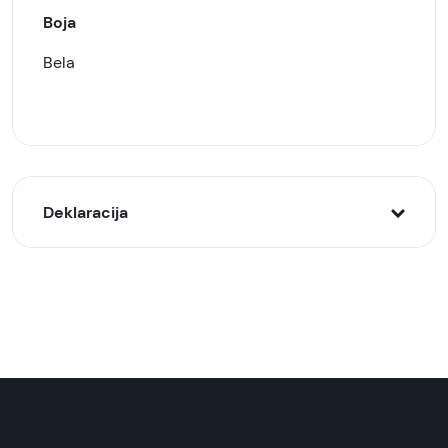
Boja
Bela
Deklaracija
Model:
Hama bežične slušalice Freedom Light, Mint
Naziv i vrsta robe:
Bežične slušalice
Uvoznik:
ReproMarket