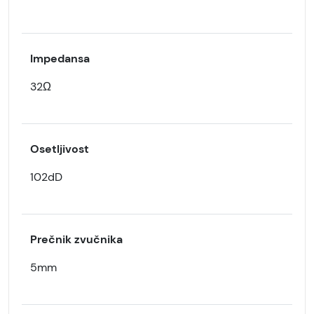
Impedansa
32Ω
Osetljivost
102dD
Prečnik zvučnika
5mm