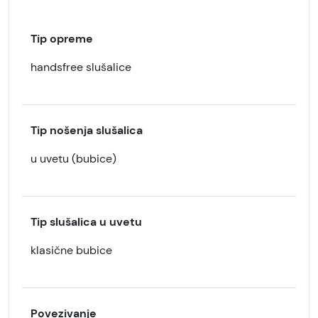
Tip opreme
handsfree slušalice
Tip nošenja slušalica
u uvetu (bubice)
Tip slušalica u uvetu
klasične bubice
Povezivanje