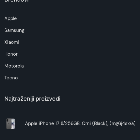
artikala budu što tačnije i detaljnije ali ne može
da garantuje da su svi podaci apsolutno ispravni.
Apple
Samsung
Xiaomi
Honor
Motorola
Tecno
Najtraženiji proizvodi
Apple iPhone 17 8/256GB, Crni (Black), (mg6j4sx/a)