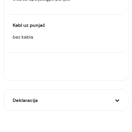
Kabl uz punjač
bez kabla
Deklaracija
Model:
Hama auto punjač 2.1A, USB-A + USB-A, Crni