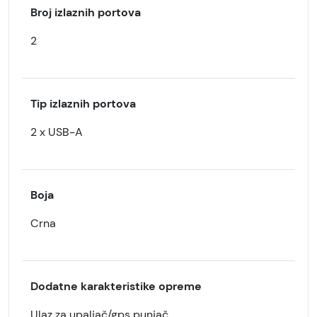
Broj izlaznih portova
2
Tip izlaznih portova
2 x USB-A
Boja
Crna
Dodatne karakteristike opreme
Ulaz za upaljač/gps punjač