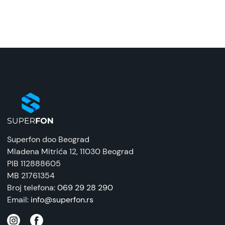
GUESS futrola za iPhone 13 šarena
Naziv i vrsta robe:
Zaštitna maska/futrola
Uvoznik:
BG Elektonik
EAN:
3666339093952
Zemlja porekla:
Superfon doo Beograd
Kina
Mladena Mitrića 12
, 11030 Beograd
PIB 112888605
Prava potrošača:
MB 21761354
Zagarantovana sva prava kupaca po osnovu
Broj telefona:
069 29 28 290
zakona o zaštiti potrošača. Detaljnije o ugovoru
Email:
info@superfon.rs
na daljinu, uslove reklamacije i povrata pročitajte
-
ovde