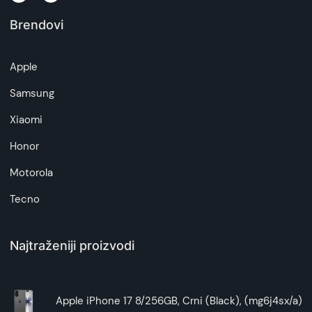
Brendovi
Napomena:
Superfon doo se trudi da informacije i fotografije
artikala budu što tačnije i detaljnije ali ne može
Apple
da garantuje da su svi podaci apsolutno ispravni.
Samsung
Xiaomi
Honor
Motorola
Tecno
Najtraženiji proizvodi
Apple iPhone 17 8/256GB, Crni (Black), (mg6j4sx/a)