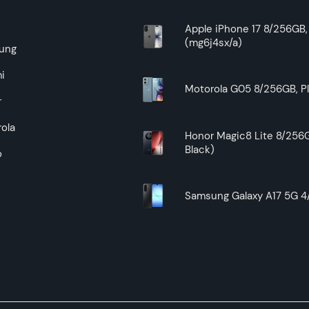
uslove reklamacije i povrata pročitajte -
ovde
e
Apple iPhone 17 8/256GB, 
(mg6j4sx/a)
Superfon doo se trudi da informacije i fotografije artikala 
ung
garantuje da su svi podaci apsolutno ispravni.
i
Motorola G05 8/256GB, Pl
r
ola
Honor Magic8 Lite 8/256G
Black)
o
Samsung Galaxy A17 5G 4/