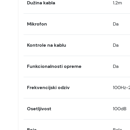
Dužina kabla
1.2m
Mikrofon
Da
Kontrole na kablu
Da
Funkcionalnosti opreme
Da
Frekvencijski odziv
100Hz-
Osetljivost
100dB
Boja
Bela