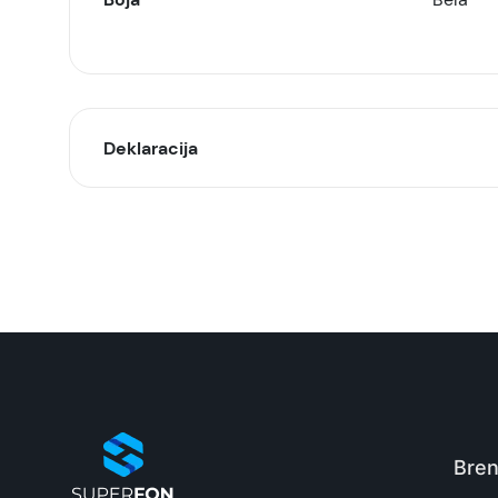
Deklaracija
Model:
Naziv i vrsta robe:
Uvoznik:
EAN:
Zemlja porekla:
Bren
Prava potrošača: