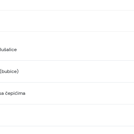
lušalice
 (bubice)
sa čepićima