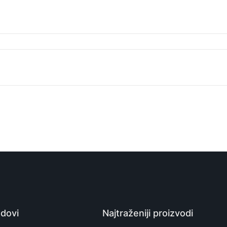
GOLF žičane slušalice 3.5mm, M21, Bele
Slušalice žičane
Velteh
6959072767752
Kina
dovi
Najtraženiji proizvodi
Zagarantovana sva prava kupaca po osnovu zakona o zaštit