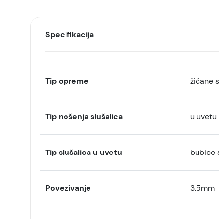
Specifikacija
Tip opreme
žičane s
Tip nošenja slušalica
u uvetu
Tip slušalica u uvetu
bubice 
Povezivanje
3.5mm