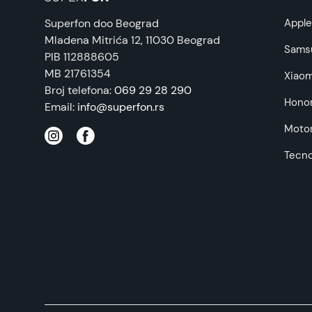
Superfon doo Beograd
Appl
Mladena Mitrića 12
, 11030 Beograd
Napomena:
Sams
PIB 112888605
MB 21761354
Xiaom
Broj telefona:
069 29 28 290
Hono
Email:
info@superfon.rs
Motor
Tecn