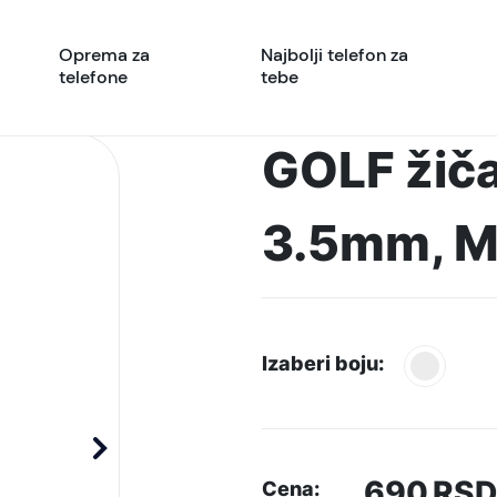
Oprema za
Najbolji telefon za
telefone
tebe
GOLF žiča
3.5mm, M
Izaberi boju:
690
RSD
Cena: