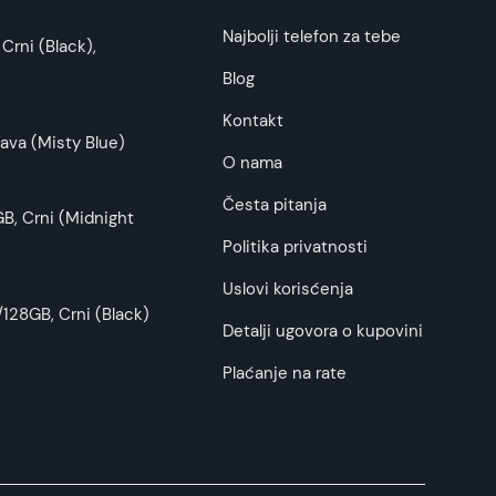
Najbolji telefon za tebe
Crni (Black),
budu što tačnije i detaljnije ali ne može da
Blog
Kontakt
ava (Misty Blue)
O nama
Česta pitanja
B, Crni (Midnight
Politika privatnosti
Uslovi korisćenja
128GB, Crni (Black)
Detalji ugovora o kupovini
Plaćanje na rate