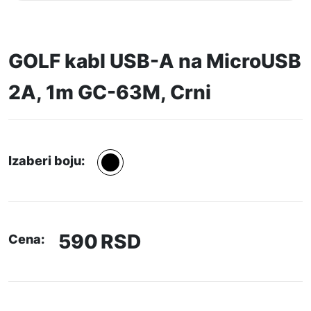
GOLF kabl USB-A na MicroUSB
2A, 1m GC-63M, Crni
Izaberi boju:
590
RSD
Cena: