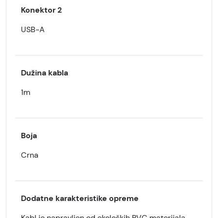
Konektor 2
USB-A
Dužina kabla
1m
Boja
Crna
Dodatne karakteristike opreme
Kabl je napravljen od ekoloških PVC materijala.