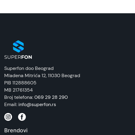
Naziv i vrsta robe:
Kabl
Uvoznik:
Velteh
EAN:
6959072767394
Superfon doo Beograd
Zemlja porekla:
Mladena Mitrića 12
, 11030 Beograd
Kina
PIB 112888605
MB 21761354
Prava potrošača:
Broj telefona:
069 29 28 290
Zagarantovana sva prava kupaca po osnovu
Email:
info@superfon.rs
zakona o zaštiti potrošača. Detaljnije o ugovoru
na daljinu, uslove reklamacije i povrata pročitajte
-
ovde
Brendovi