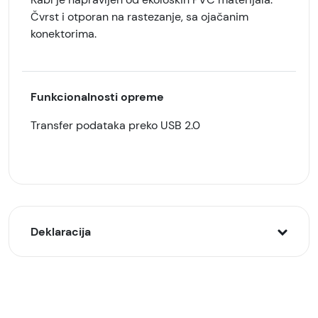
Čvrst i otporan na rastezanje, sa ojačanim
konektorima.
Funkcionalnosti opreme
Transfer podataka preko USB 2.0
Deklaracija
Model:
GOLF kabl USB-A na MicroUSB 2A, 1m GC-63M,
Crni