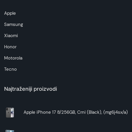
Napomena:
Superfon doo se trudi da informacije i fotografije
Apple
artikala budu što tačnije i detaljnije ali ne može
da garantuje da su svi podaci apsolutno ispravni.
Samsung
Xiaomi
Honor
Motorola
Tecno
Najtraženiji proizvodi
Apple iPhone 17 8/256GB, Crni (Black), (mg6j4sx/a)