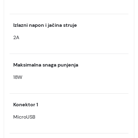
Izlazni napon i jačina struje
2A
Maksimalna snaga punjenja
18W
Konektor 1
MicroUSB