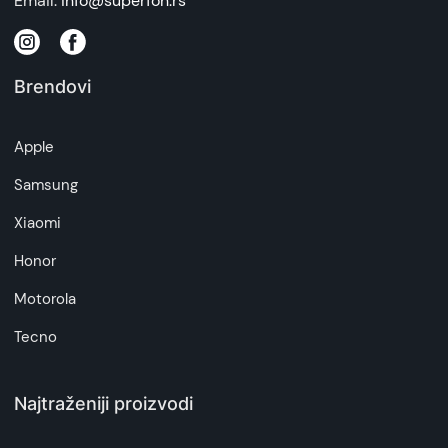
Email:
info@superfon.rs
zakona o zaštiti potrošača. Detaljnije o ugovoru
na daljinu, uslove reklamacije i povrata pročitajte
-
ovde
Brendovi
Napomena:
Superfon doo se trudi da informacije i fotografije
Apple
artikala budu što tačnije i detaljnije ali ne može
da garantuje da su svi podaci apsolutno ispravni.
Samsung
Xiaomi
Honor
Motorola
Tecno
Najtraženiji proizvodi