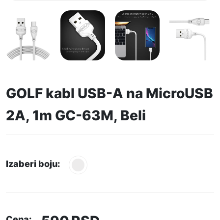
GOLF kabl USB-A na MicroUSB
2A, 1m GC-63M, Beli
Izaberi boju:
Cena: