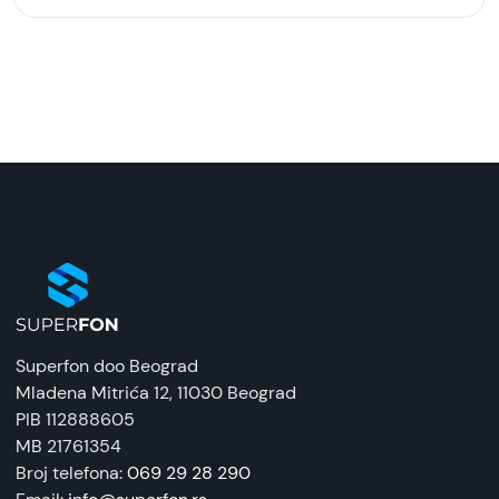
Model:
GOLF kabl USB-A na MicroUSB 2A, 1m GC-63M,
Beli
Naziv i vrsta robe:
Kabl
Uvoznik:
Velteh
EAN:
6959072767424
Superfon doo Beograd
Zemlja porekla:
Mladena Mitrića 12
, 11030 Beograd
Kina
PIB 112888605
MB 21761354
Prava potrošača:
Broj telefona:
069 29 28 290
Zagarantovana sva prava kupaca po osnovu