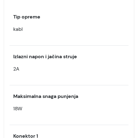
Tip opreme
kabl
Izlazni napon i jačina struje
2A
Maksimalna snaga punjenja
18W
Konektor 1