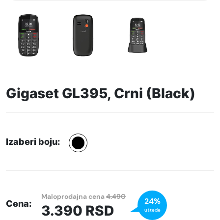
Gigaset GL395, Crni (Black)
Izaberi boju:
Maloprodajna cena
4.490
24%
Cena:
3.390
RSD
uštede