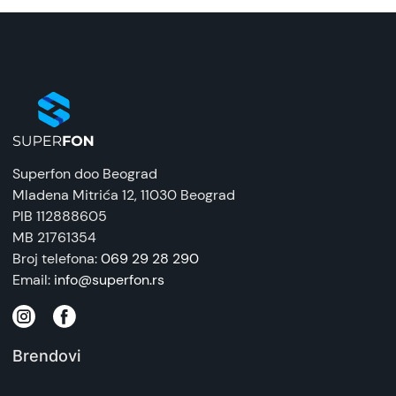
Mobilni telefon
Uvoznik:
ACR Group
EAN:
4255781906126
Zemlja porekla:
Superfon doo Beograd
Kina
Mladena Mitrića 12
, 11030 Beograd
PIB 112888605
Prava potrošača:
MB 21761354
Zagarantovana sva prava kupaca po osnovu
Broj telefona:
069 29 28 290
zakona o zaštiti potrošača. Detaljnije o ugovoru
Email:
info@superfon.rs
na daljinu, uslove reklamacije i povrata pročitajte
-
ovde
Brendovi
Napomena:
Superfon doo se trudi da informacije i fotografije