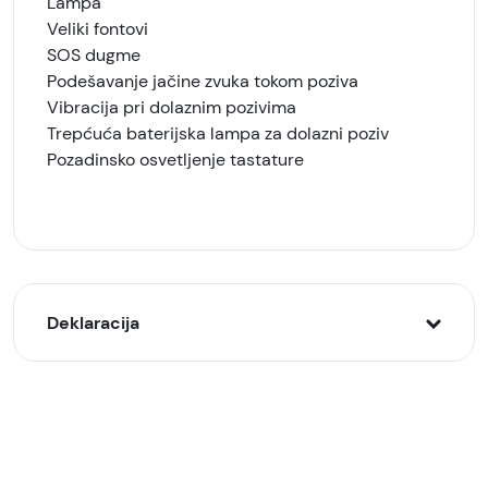
Lampa
Veliki fontovi
SOS dugme
Podešavanje jačine zvuka tokom poziva
Vibracija pri dolaznim pozivima
Trepćuća baterijska lampa za dolazni poziv
Pozadinsko osvetljenje tastature
Deklaracija
Model:
Gigaset GL395, Crni (Black)
Naziv i vrsta robe: