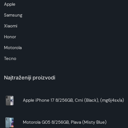
artikala budu što tačnije i detaljnije ali ne može
Apple
da garantuje da su svi podaci apsolutno ispravni.
Samsung
Xiaomi
Honor
Motorola
Tecno
Najtraženiji proizvodi
Apple iPhone 17 8/256GB, Crni (Black), (mg6j4sx/a)
Motorola G05 8/256GB, Plava (Misty Blue)