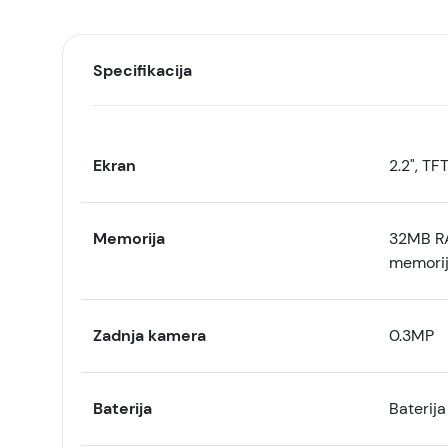
Specifikacija
Ekran
2.2", TF
Memorija
32MB RA
memorij
Zadnja kamera
0.3MP
Baterija
Baterij