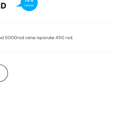
19%
SD
uštede
od 5000rsd cena isporuke 450 rsd.