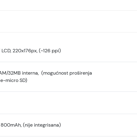
T LCD, 220x176px, (~126 ppi)
M/32MB interna, (mogućnost proširenja
e-micro SD)
a
800mAh, (nije integrisana)