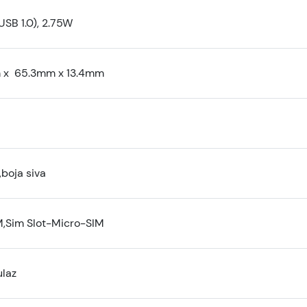
USB 1.0), 2.75W
 x 65.3mm x 13.4mm
,boja siva
M,Sim Slot-
Micro-SIM
laz