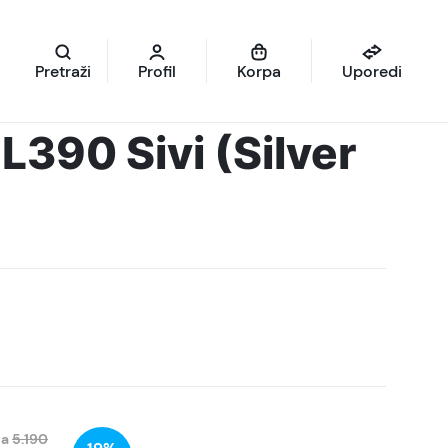
Pretraži
Profil
Korpa
Uporedi
L390 Sivi (Silver
na
5.190