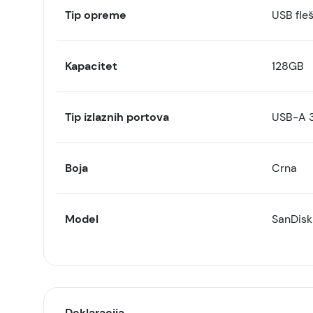
Tip opreme
USB fle
Kapacitet
128GB
Tip izlaznih portova
USB-A 3
Boja
Crna
Model
SanDisk
Deklaracija