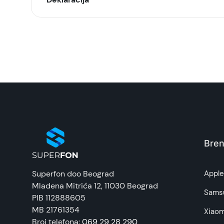
Model:
Naziv i vrsta robe:
Uvoznik:
EAN:
Zemlja porekla:
Bren
Prava potrošača:
Superfon doo Beograd
Appl
Mladena Mitrića 12
, 11030 Beograd
Napomena:
Sams
PIB 112888605
MB 21761354
Xiaom
Broj telefona:
069 29 28 290