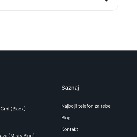
Saznaj
i potrošača. Detaljnije o ugovoru na daljinu,
Najbolji telefon za tebe
Crni (Black),
budu što tačnije i detaljnije ali ne može da
Blog
Kontakt
ava (Misty Blue)