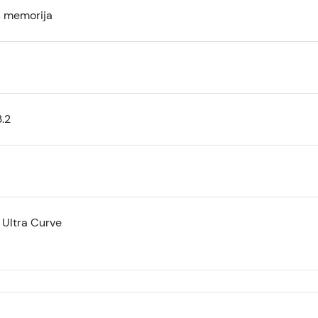
š memorija
.2
 Ultra Curve