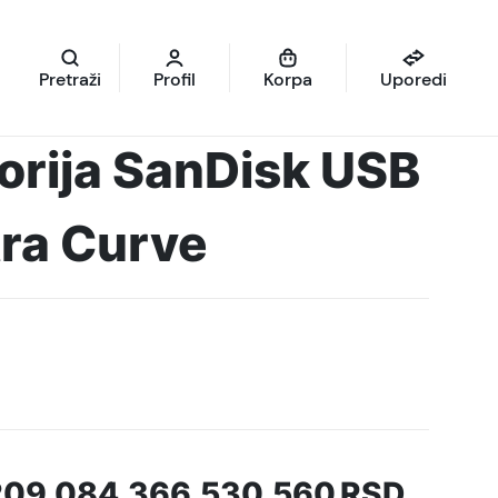
Pretraži
Profil
Korpa
Uporedi
orija SanDisk USB
ra Curve
209.084.366.530.560
RSD