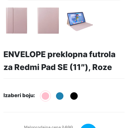
ENVELOPE preklopna futrola
za Redmi Pad SE (11″), Roze
Izaberi boju:
Maloprodajna cena
2.690