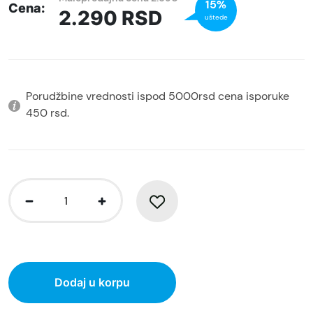
15%
Cena:
2.290
RSD
uštede
Porudžbine vrednosti ispod 5000rsd cena isporuke
450 rsd.
Dodaj u korpu