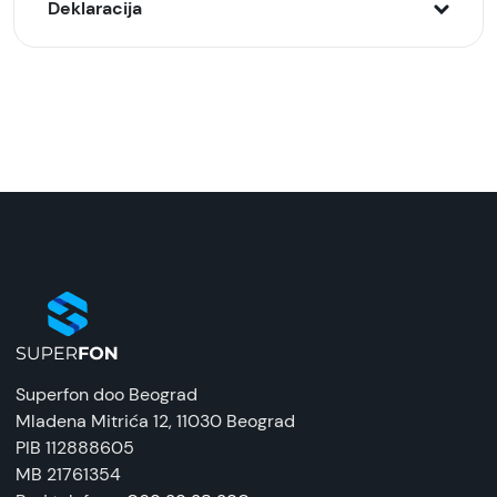
Deklaracija
Model:
ENVELOPE preklopna futrola za Redmi Pad SE,
Roze
Naziv i vrsta robe:
Futrola na preklop
Uvoznik:
Tehnomarket
EAN:
8676424203847
Superfon doo Beograd
Zemlja porekla:
Mladena Mitrića 12
, 11030 Beograd
Kina
PIB 112888605
MB 21761354
Prava potrošača: