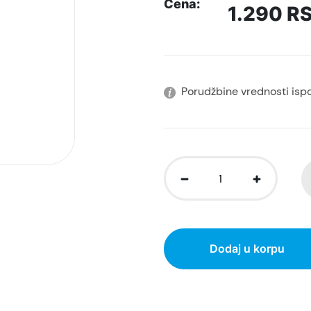
Cena:
1.290
R
Porudžbine vrednosti isp
Dodaj u korpu