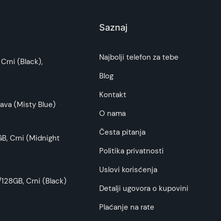
Saznaj
i potrošača. Detaljnije o ugovoru na daljinu,
Najbolji telefon za tebe
Crni (Black),
budu što tačnije i detaljnije ali ne može da
Blog
Kontakt
ava (Misty Blue)
O nama
Česta pitanja
B, Crni (Midnight
Politika privatnosti
Uslovi korisćenja
128GB, Crni (Black)
Detalji ugovora o kupovini
Plaćanje na rate