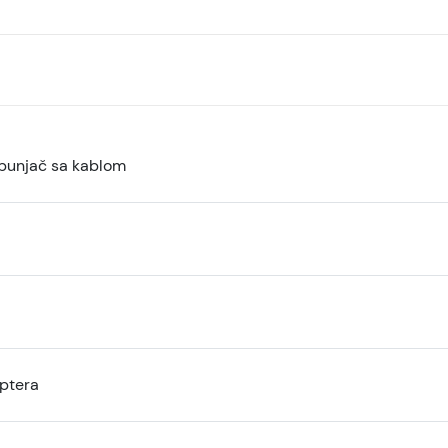
 punjač sa kablom
ptera