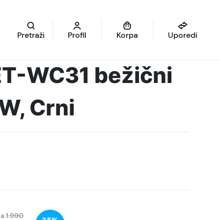
Pretraži
Profil
Korpa
Uporedi
ET-WC31 bežični
W, Crni
na
1.990