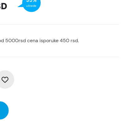
35%
SD
uštede
od 5000rsd cena isporuke 450 rsd.