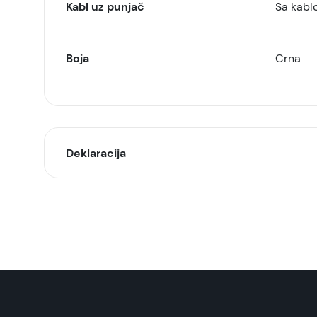
Kabl uz punjač
Sa kabl
Boja
Crna
Deklaracija
Model:
Naziv i vrsta robe:
Uvoznik:
EAN: