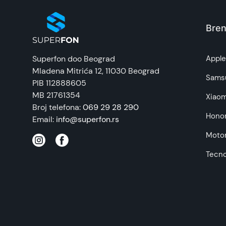
Zemlja porekla:
Bren
Prava potrošača:
Superfon doo Beograd
Appl
Mladena Mitrića 12
, 11030 Beograd
Napomena:
Sams
PIB 112888605
MB 21761354
Xiaom
Broj telefona:
069 29 28 290
Hono
Email:
info@superfon.rs
Motor
Tecn