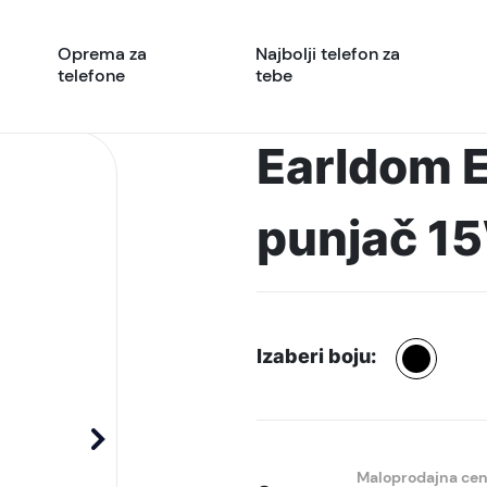
Oprema za
Najbolji telefon za
telefone
tebe
Earldom 
punjač 15
Izaberi boju:
Maloprodajna ce