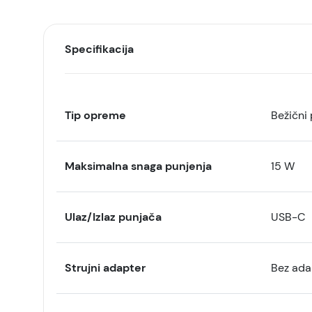
Specifikacija
Tip opreme
Bežični
Maksimalna snaga punjenja
15 W
Ulaz/Izlaz punjača
USB-C
Strujni adapter
Bez ada