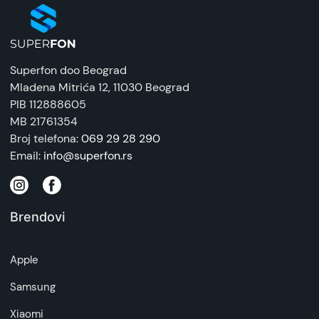
artikala budu što tačnije i detaljnije ali ne može
da garantuje da su svi podaci apsolutno ispravni.
Superfon doo Beograd
Mladena Mitrića 12
, 11030 Beograd
PIB 112888605
MB 21761354
Broj telefona:
069 29 28 290
Email:
info@superfon.rs
Brendovi
Apple
Samsung
Xiaomi