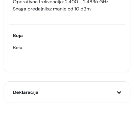
Operativna frekvencija: 2.400 - 2.4835 GHz
Snaga predajnika: manje od 10 dBm
Boja
Bela
Deklaracija
Model:
DJI Neo Fly More Combo Dron
Naziv i vrsta robe: