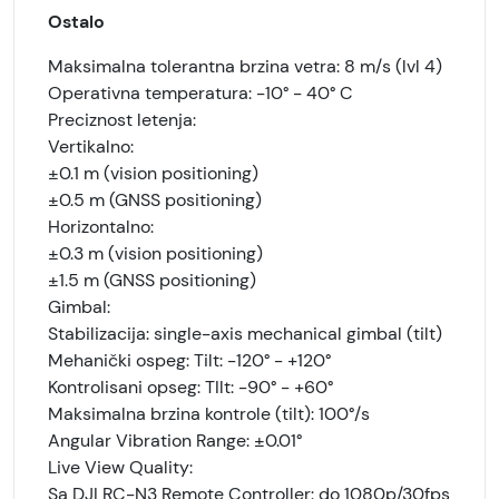
Ostalo
Maksimalna tolerantna brzina vetra: 8 m/s (lvl 4)
Operativna temperatura: -10° - 40° C
Preciznost letenja:
Vertikalno:
±0.1 m (vision positioning)
±0.5 m (GNSS positioning)
Horizontalno:
±0.3 m (vision positioning)
±1.5 m (GNSS positioning)
Gimbal:
Stabilizacija: single-axis mechanical gimbal (tilt)
Mehanički ospeg: Tilt: -120° - +120°
Kontrolisani opseg: TIlt: -90° - +60°
Maksimalna brzina kontrole (tilt): 100°/s
Angular Vibration Range: ±0.01°
Live View Quality:
Sa DJI RC-N3 Remote Controller: do 1080p/30fps