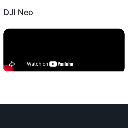
Dron
DJI Neo
Uvoznik:
Comtrade
EAN:
6941565988294
Zemlja porekla:
Kina
Prava potrošača:
Zagarantovana sva prava kupaca po osnovu
zakona o zaštiti potrošača. Detaljnije o ugovoru
na daljinu, uslove reklamacije i povrata pročitajte
-
ovde
Napomena:
Superfon doo se trudi da informacije i fotografije