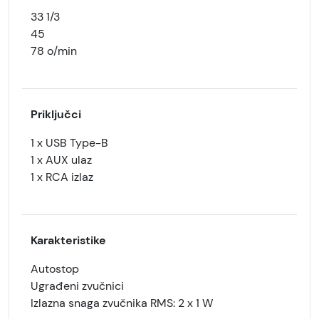
33 1/3
45
78 o/min
Priključci
1 x USB Type-B
1 x AUX ulaz
1 x RCA izlaz
Karakteristike
Autostop
Ugrađeni zvučnici
Izlazna snaga zvučnika RMS: 2 x 1 W