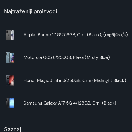
Mogućnost povezivanja sa eksternim audio
Najtraženiji proizvodi
sistemom
Retro dizajn u elegantnoj braon boji
Jednostavno rukovanje i upravljanje
reprodukcijom
Apple iPhone 17 8/256GB, Crni (Black), (mg6j4sx/a)
Kompaktne dimenzije i lako uklapanje u
enterijer
Idealan za ljubitelje vinila i analogne
Motorola G05 8/256GB, Plava (Misty Blue)
reprodukcije zvuka
Honor Magic8 Lite 8/256GB, Crni (Midnight Black)
DENVER VPL-120
pruža autentično iskustvo
slušanja vinila uz praktičnost modernog
gramofona, omogućavajući vam da ponovo
otkrijete omiljene muzičke albume u njihovom
Samsung Galaxy A17 5G 4/128GB, Crni (Black)
originalnom formatu.
Saznaj