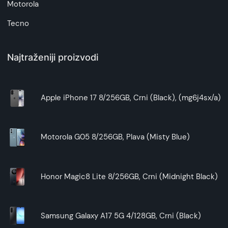
Držač za mobilni telefon koji je takođe uključen u
Motorola
paketu čini Denver Ring Light izuzetno
Tecno
svestranim. Sada možete lako snimati selfije ili
livestream događaje direktno sa svog telefona.
Ovaj praktičan dodatak će vam sigurno olakšati
Najtraženiji proizvodi
rad i omogućiti vam da svoj talenat prikažete na
novi način.
Apple iPhone 17 8/256GB, Crni (Black), (mg6j4sx/a)
Uživajte u svaki trenutak stvaranja savršenih
fotografija i video zapisa uz Denver Ring Light
RLT-1201. Budite profesionalac koji svaki put
iznenađuje svojom kreativnošću i besprekornim
Motorola G05 8/256GB, Plava (Misty Blue)
izgledom. Ne propustite priliku da svoju umetnost
pokažete u najboljem svetlu.
Honor Magic8 Lite 8/256GB, Crni (Midnight Black)
Samsung Galaxy A17 5G 4/128GB, Crni (Black)