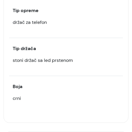
Tip opreme
držač za telefon
Tip držača
stoni držač sa led prstenom
Boja
crni