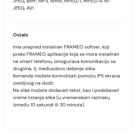
JPEG, BMP, MP3, WMA, MPEG-1, MPEG-4, M-
JPEG, AVI
Ostalo
Ima unapred instaliran FRAMEO softver, koji
preko FRAMEO aplikacije koja se mora instalirati
na smart telefonu, omogućava komunikaciju sa
drugima, tj. međusobno deljenje slika.
Komande možete kontrolisati pomoću IPS ekrana
osetljivog na dodir.
Na slike možete dodavati tekst, kao i podešavati
vreme listanja slika (u vremenskom razmaku
između 10 sekundi ili 30 minuta).