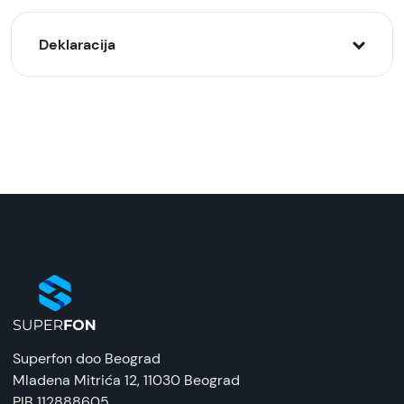
Deklaracija
Model:
DENVER PFF-1026B Digitalni foto-ram
Naziv i vrsta robe:
Ram za slike
Uvoznik:
RefotB
EAN:
5706751067853
Zemlja porekla:
Superfon doo Beograd
Kina
Mladena Mitrića 12
, 11030 Beograd
PIB 112888605