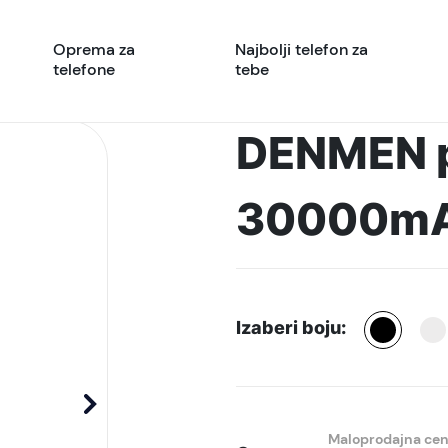
Oprema za
Najbolji telefon za
telefone
tebe
DENMEN p
30000mAh
Izaberi boju:
Maloprodajna ce