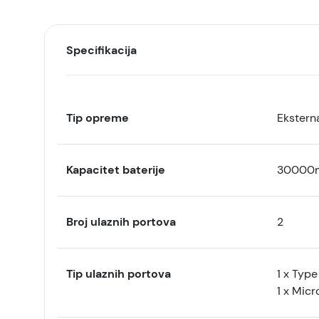
Specifikacija
Tip opreme
Eksterna
Kapacitet baterije
30000
Broj ulaznih portova
2
Tip ulaznih portova
1 x Type
1 x Micr