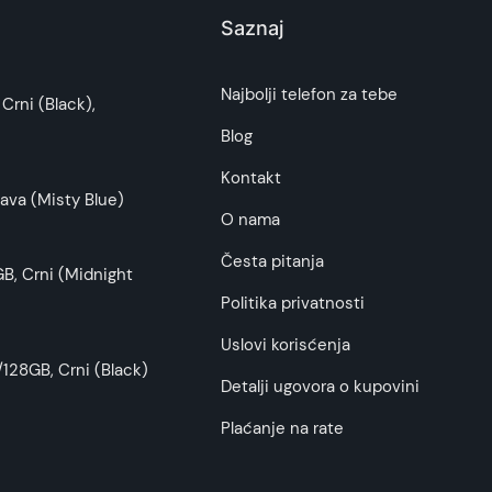
Saznaj
i potrošača. Detaljnije o ugovoru na daljinu,
Najbolji telefon za tebe
Crni (Black),
 omogućava fleksibilnost i kompatibilnost sa
budu što tačnije i detaljnije ali ne može da
Blog
Kontakt
ava (Misty Blue)
O nama
e reč o pametnim telefonima, tabletima ili
Česta pitanja
B, Crni (Midnight
Politika privatnosti
Uslovi korisćenja
128GB, Crni (Black)
Detalji ugovora o kupovini
e USB veze.
Plaćanje na rate