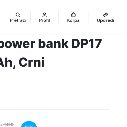
Pretraži
Profil
Korpa
Uporedi
ower bank DP17
, Crni
na
4.190