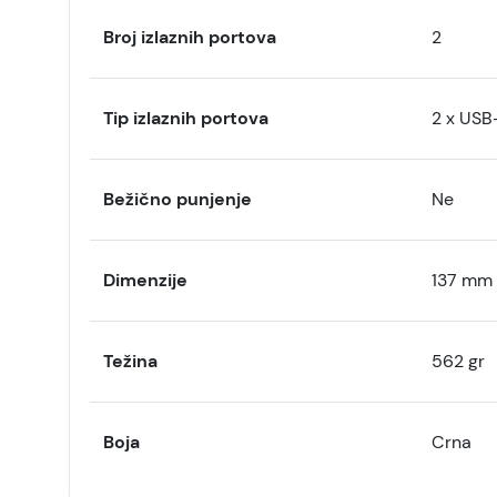
Broj izlaznih portova
2
Tip izlaznih portova
2 x USB
Bežično punjenje
Ne
Dimenzije
137 mm
Težina
562 gr
Boja
Crna