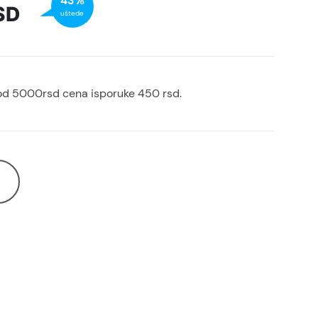
43%
SD
uštede
od 5000rsd cena isporuke 450 rsd.