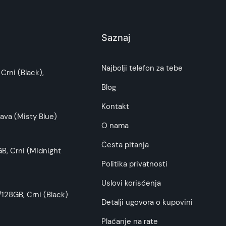
n i dugotrajan izvor napajanja za vaše mobilne
Saznaj
i potrošača. Detaljnije o ugovoru na daljinu,
Najbolji telefon za tebe
Crni (Black),
 omogućava fleksibilnost i kompatibilnost sa
budu što tačnije i detaljnije ali ne može da
Blog
Kontakt
ava (Misty Blue)
O nama
e reč o pametnim telefonima, tabletima ili
Česta pitanja
B, Crni (Midnight
Politika privatnosti
Uslovi korisćenja
128GB, Crni (Black)
Detalji ugovora o kupovini
e USB veze.
Plaćanje na rate