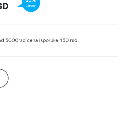
25%
SD
uštede
od 5000rsd cena isporuke 450 rsd.