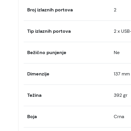
Broj izlaznih portova
2
Tip izlaznih portova
2 x USB
Bežično punjenje
Ne
Dimenzije
137 mm
Težina
392 gr
Boja
Crna