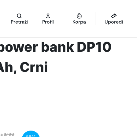
Pretraži
Profil
Korpa
Uporedi
ower bank DP10
, Crni
na
3.190