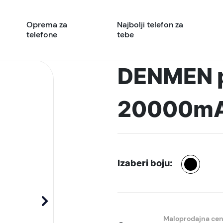
Oprema za
Najbolji telefon za
telefone
tebe
DENMEN p
20000mAh
Izaberi boju:
Maloprodajna ce