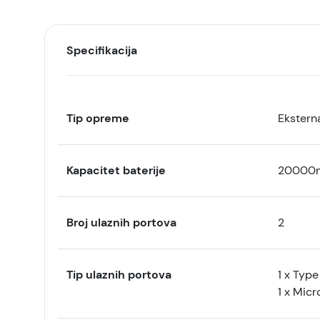
Specifikacija
Tip opreme
Eksterna
Kapacitet baterije
20000
Broj ulaznih portova
2
Tip ulaznih portova
1 x Type
1 x Micr