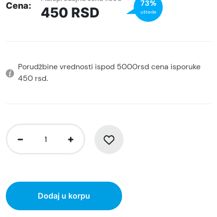
73%
Cena:
450
RSD
uštede
Porudžbine vrednosti ispod 5000rsd cena isporuke
450 rsd.
Dodaj u korpu