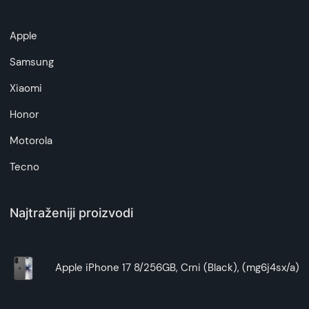
Napomena:
Superfon doo se trudi da informacije i fotografije
Apple
artikala budu što tačnije i detaljnije ali ne može
da garantuje da su svi podaci apsolutno ispravni.
Samsung
Xiaomi
Honor
Motorola
Tecno
Najtraženiji proizvodi
Apple iPhone 17 8/256GB, Crni (Black), (mg6j4sx/a)