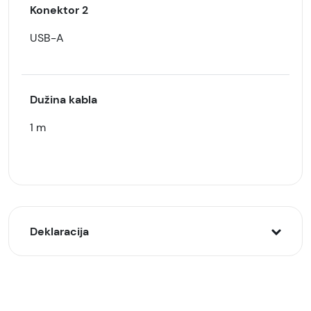
Konektor 2
USB-A
Dužina kabla
1 m
Deklaracija
Model:
Denmen DZ06V auto punjač sa kablom