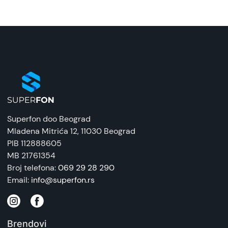
MicroUSB, Beli
Naziv i vrsta robe:
Auto punjač sa kablom
Uvoznik:
Bluetechmedia
EAN:
6973224872040
Superfon doo Beograd
Zemlja porekla:
Mladena Mitrića 12
, 11030 Beograd
Vietnam
PIB 112888605
MB 21761354
Prava potrošača:
Broj telefona:
069 29 28 290
Zagarantovana sva prava kupaca po osnovu
Email:
info@superfon.rs
zakona o zaštiti potrošača. Detaljnije o ugovoru
na daljinu, uslove reklamacije i povrata pročitajte
-
ovde
Brendovi