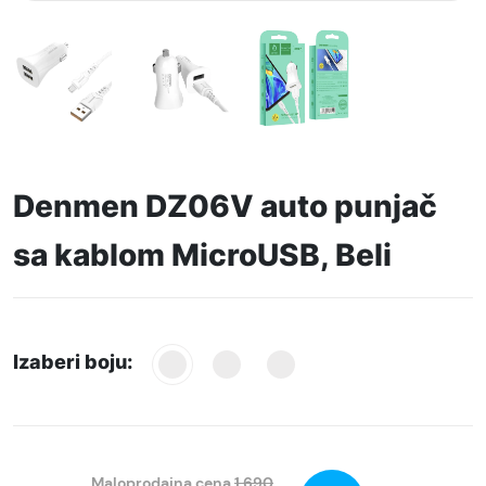
Denmen DZ06V auto punjač
sa kablom MicroUSB, Beli
Izaberi boju:
Maloprodajna cena
1.690