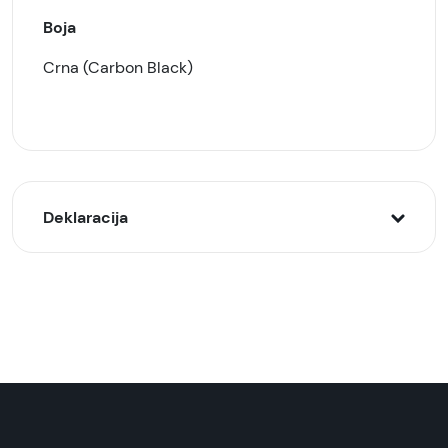
Boja
Crna (Carbon Black)
Deklaracija
Model:
DELL laptop DC15250 15.6" FHD, 120Hz 16/512GB
Naziv i vrsta robe:
Laptop računar
Uvoznik:
Comtrade