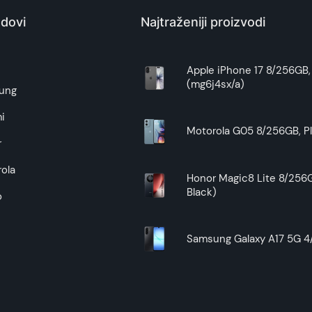
Kina
dovi
Najtraženiji proizvodi
Zagarantovana sva prava kupaca po osnovu zakona o zaštit
uslove reklamacije i povrata pročitajte -
ovde
e
Apple iPhone 17 8/256GB, 
(mg6j4sx/a)
Superfon doo se trudi da informacije i fotografije artikala 
ung
garantuje da su svi podaci apsolutno ispravni.
i
Motorola G05 8/256GB, Pl
r
ola
Honor Magic8 Lite 8/256G
Black)
o
Samsung Galaxy A17 5G 4/