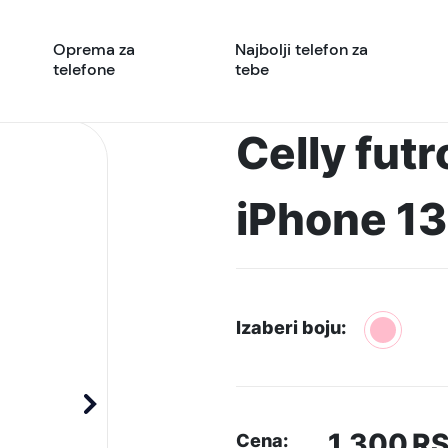
Oprema za
Najbolji telefon za
telefone
tebe
Celly fut
iPhone 13
Izaberi boju:
1.300
R
Cena: