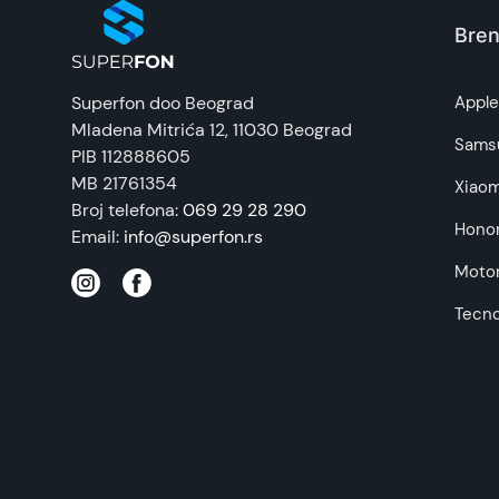
Zemlja porekla:
Bren
Prava potrošača:
Superfon doo Beograd
Appl
Mladena Mitrića 12
, 11030 Beograd
Napomena:
Sams
PIB 112888605
MB 21761354
Xiaom
Broj telefona:
069 29 28 290
Hono
Email:
info@superfon.rs
Motor
Tecn