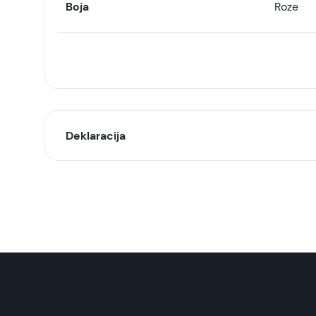
Boja
Roze
Deklaracija
Model:
Naziv i vrsta robe:
Uvoznik:
EAN: