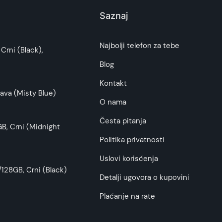
Saznaj
i potrošača. Detaljnije o ugovoru na daljinu,
Najbolji telefon za tebe
Crni (Black),
budu što tačnije i detaljnije ali ne može da
Blog
Kontakt
ava (Misty Blue)
O nama
Česta pitanja
B, Crni (Midnight
Politika privatnosti
Uslovi korisćenja
128GB, Crni (Black)
Detalji ugovora o kupovini
Plaćanje na rate