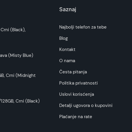
Saznaj
i potrošača. Detaljnije o ugovoru na daljinu,
Najbolji telefon za tebe
Crni (Black),
budu što tačnije i detaljnije ali ne može da
Blog
Kontakt
ava (Misty Blue)
O nama
Česta pitanja
B, Crni (Midnight
Politika privatnosti
Uslovi korisćenja
128GB, Crni (Black)
Detalji ugovora o kupovini
Plaćanje na rate