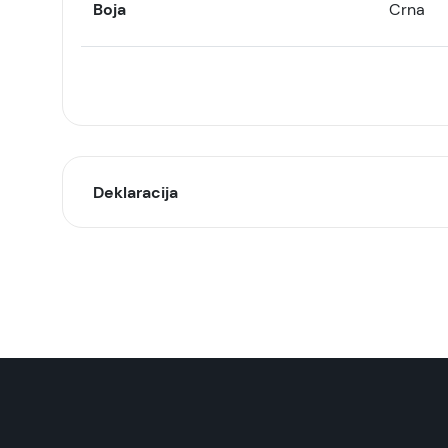
Boja
Crna
Deklaracija
Model:
Naziv i vrsta robe:
Uvoznik:
EAN: