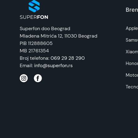
Zemlja porekla:
Bren
Prava potrošača:
Superfon doo Beograd
Appl
Mladena Mitrića 12
, 11030 Beograd
Napomena:
Sams
PIB 112888605
MB 21761354
Xiaom
Broj telefona:
069 29 28 290
Hono
Email:
info@superfon.rs
Motor
Tecn