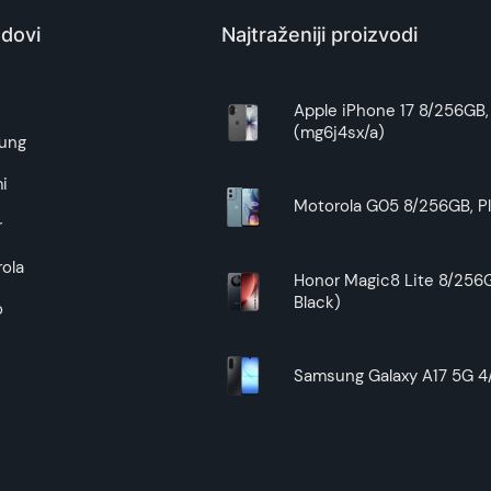
Kina
dovi
Najtraženiji proizvodi
Zagarantovana sva prava kupaca po osnovu zakona o zaštit
uslove reklamacije i povrata pročitajte -
ovde
e
Apple iPhone 17 8/256GB, 
(mg6j4sx/a)
Superfon doo se trudi da informacije i fotografije artikala 
ung
garantuje da su svi podaci apsolutno ispravni.
i
Motorola G05 8/256GB, Pl
r
ola
Honor Magic8 Lite 8/256G
Black)
o
Samsung Galaxy A17 5G 4/