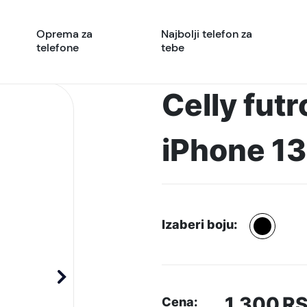
Oprema za
Najbolji telefon za
telefone
tebe
Celly futr
iPhone 13
Izaberi boju:
1.300
R
Cena: