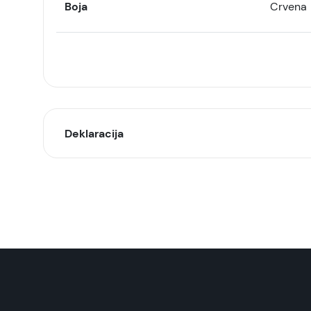
Boja
Crvena
Deklaracija
Model:
Naziv i vrsta robe:
Uvoznik:
EAN: