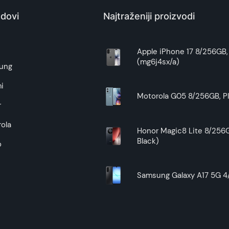
Kina
dovi
Najtraženiji proizvodi
Zagarantovana sva prava kupaca po osnovu zakona o zaštit
uslove reklamacije i povrata pročitajte -
ovde
e
Apple iPhone 17 8/256GB, 
(mg6j4sx/a)
Superfon doo se trudi da informacije i fotografije artikala 
ung
garantuje da su svi podaci apsolutno ispravni.
i
Motorola G05 8/256GB, Pl
r
ola
Honor Magic8 Lite 8/256G
Black)
o
Samsung Galaxy A17 5G 4/