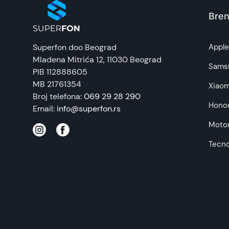
Zemlja porekla:
Bren
Prava potrošača:
Superfon doo Beograd
Appl
Mladena Mitrića 12
, 11030 Beograd
Napomena:
Sams
PIB 112888605
MB 21761354
Xiaom
Broj telefona:
069 29 28 290
Hono
Email:
info@superfon.rs
Motor
Tecn