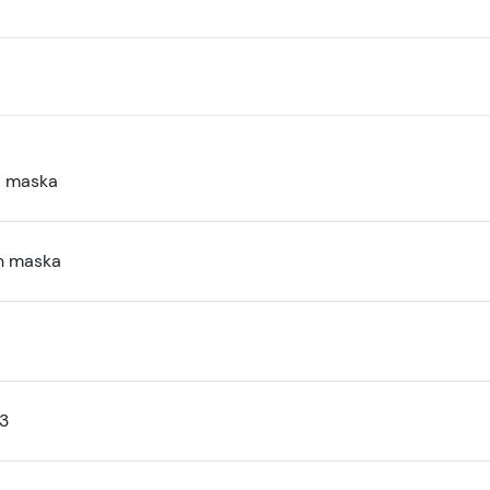
a maska
n maska
13