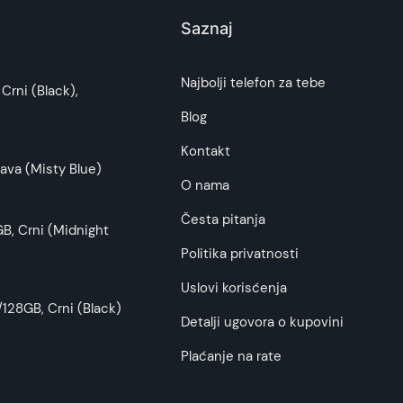
Saznaj
i potrošača. Detaljnije o ugovoru na daljinu,
Najbolji telefon za tebe
Crni (Black),
budu što tačnije i detaljnije ali ne može da
Blog
Kontakt
ava (Misty Blue)
O nama
Česta pitanja
B, Crni (Midnight
Politika privatnosti
Uslovi korisćenja
128GB, Crni (Black)
Detalji ugovora o kupovini
Plaćanje na rate