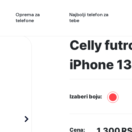
Oprema za
Najbolji telefon za
telefone
tebe
Celly futr
iPhone 1
Izaberi boju:
1.300
R
Cena: