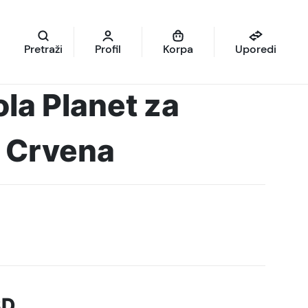
Pretraži
Profil
Korpa
Uporedi
ola Planet za
3 Crvena
SD