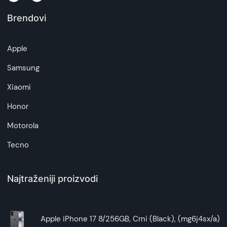
Brendovi
Napomena:
Superfon doo se trudi da informacije i fotografije
artikala budu što tačnije i detaljnije ali ne može
Apple
da garantuje da su svi podaci apsolutno ispravni.
Samsung
Xiaomi
Honor
Motorola
Tecno
Najtraženiji proizvodi
Apple iPhone 17 8/256GB, Crni (Black), (mg6j4sx/a)