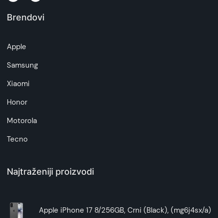
Brendovi
Napomena:
Superfon doo se trudi da informacije i fotografije
artikala budu što tačnije i detaljnije ali ne može
Apple
da garantuje da su svi podaci apsolutno ispravni.
Samsung
Xiaomi
Honor
Motorola
Tecno
Najtraženiji proizvodi
Apple iPhone 17 8/256GB, Crni (Black), (mg6j4sx/a)