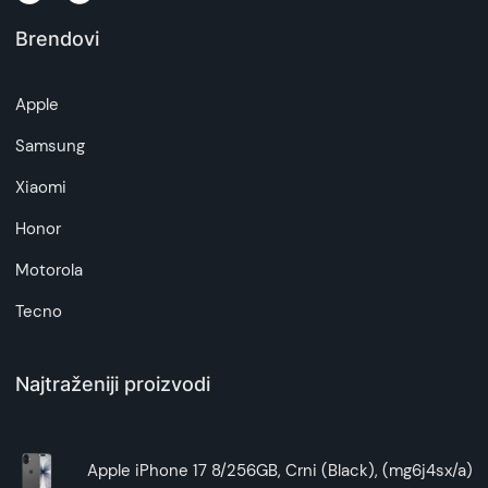
Brendovi
Napomena:
Superfon doo se trudi da informacije i fotografije
artikala budu što tačnije i detaljnije ali ne može
Apple
da garantuje da su svi podaci apsolutno ispravni.
Samsung
Xiaomi
Honor
Motorola
Tecno
Najtraženiji proizvodi
Apple iPhone 17 8/256GB, Crni (Black), (mg6j4sx/a)