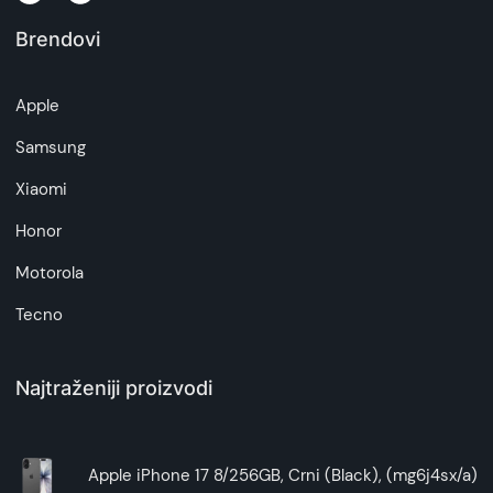
Brendovi
Napomena:
Superfon doo se trudi da informacije i fotografije
artikala budu što tačnije i detaljnije ali ne može
Apple
da garantuje da su svi podaci apsolutno ispravni.
Samsung
Xiaomi
Honor
Motorola
Tecno
Najtraženiji proizvodi
Apple iPhone 17 8/256GB, Crni (Black), (mg6j4sx/a)